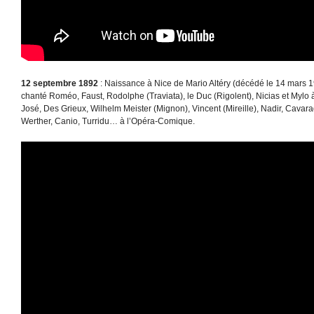
12 septembre 1892
: Naissance à Nice de Mario Altéry (décédé le 14 mars 19
chanté Roméo, Faust, Rodolphe (Traviata), le Duc (Rigolent), Nicias et Mylo 
José, Des Grieux, Wilhelm Meister (Mignon), Vincent (Mireille), Nadir, Cava
Werther, Canio, Turridu… à l’Opéra-Comique.