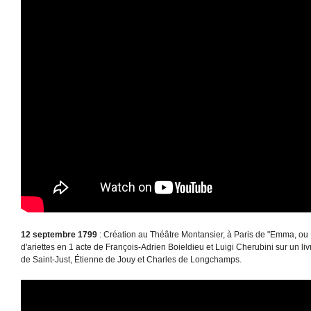
12 septembre 1799
: Création au Théâtre Montansier, à Paris de "Emma, ou
d'ariettes en 1 acte de François-Adrien Boieldieu et Luigi Cherubini sur un l
de Saint-Just, Étienne de Jouy et Charles de Longchamps.