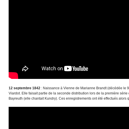
12 septembre 1842
: Naissance à Vienne de Marianne Brandt (décédée le 9 j
Viardot. Elle faisait partie de la seconde distribution lors de la première séri
Bayreuth (elle chantait Kundry). Ces enregistrements ont été effectués alors q