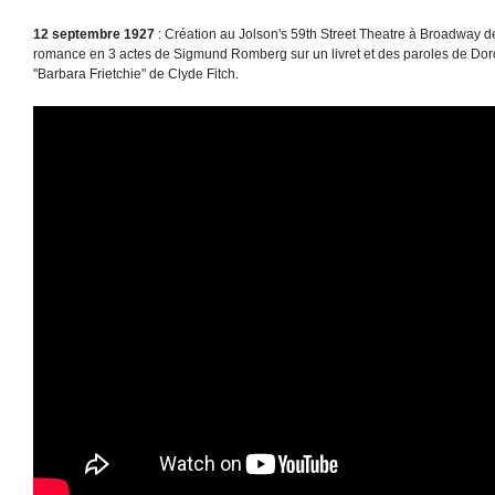
12 septembre 1927
: Création au Jolson's 59th Street Theatre à Broadway d
romance en 3 actes de Sigmund Romberg sur un livret et des paroles de Doro
"Barbara Frietchie" de Clyde Fitch.