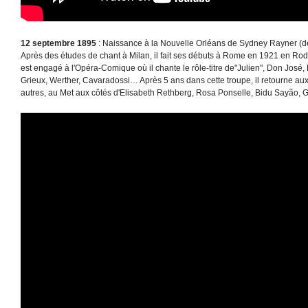
12 septembre 1895
: Naissance à la Nouvelle Orléans de Sydney Rayner (d
Après des études de chant à Milan, il fait ses débuts à Rome en 1921 en Rod
est engagé à l'Opéra-Comique où il chante le rôle-titre de"Julien", Don José,
Grieux, Werther, Cavaradossi… Après 5 ans dans cette troupe, il retourne aux 
autres, au Met aux côtés d'Elisabeth Rethberg, Rosa Ponselle, Bidu Sayão,