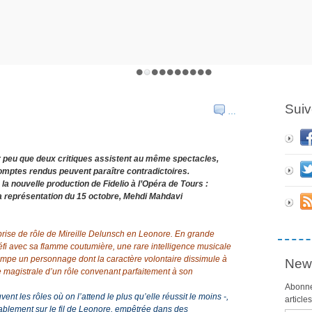
Suiv
…
pour peu que deux critiques assistent au même spectacles,
comptes rendus peuvent paraître contradictoires.
la nouvelle production de Fidelio à l’Opéra de Tours :
a représentation du 15 octobre, Mehdi Mahdavi
la prise de rôle de Mireille Delunsch en Leonore. En grande
 défi avec sa flamme coutumière, une rare intelligence musicale
campe un personnage dont la caractère volontaire dissimule à
News
ise magistrale d’un rôle convenant parfaitement à son
Abonne
ent les rôles où on l’attend le plus qu’elle réussit le moins -,
article
yablement sur le fil de Leonore, empêtrée dans des