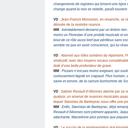
changements de registres qui brisent une ligne e
change quand la voix se rebelle, paraît souven
VD
:
Jean-Francis Monvoisin, en revanche, se r
dénuée de la moindre nuance.
MM
:
Inévitablement desservi par un timbre rie
moins un Florestan d’une probité musicale et voca
bout de ce rôle aussi bref que périlleux sans esc
semble ne pas en avoir conscience, qui lui réserv
VD
:
Abonné aux rôles sombres du répertoire, P
vindicatif, avec des moyens vocaux considérabl
doté d’une belle profondeur de grave.
MM
:
Pizzaro n’est pas moins exigeant, qui soul
curieusement fagoté en crapaud. Plus humain, d
saine et sonore, de la carrure bonhomme de Sco
VD
:
Sabine Revault d’Allonnes alarme par sa ve
quatuor, un arsenal de nuances musicales auquel i
lequel Stanislas de Barbeyrac nous offre une p
MM
:
Enfin, Stanislas de Barbeyrac, déjà remarqu
Revault d’Allonnes sont joliment appariés, Jaqu
attachante, Marzelinne plus pointue que piquan
VD
:
Le succès de la représentation doit énorm