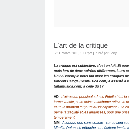
L'art de la critique
22 Octobre 2010, 19:17pm
|
Publié par Berty
La critique est subjective, c’est un fait. Et 
mais lors de deux soirées différentes, leurs 
Un bel exemple nous fait avec les critiques de 
Vincent Deloge (resmusica.com) a assisté à l
(altamusica.com) à celle du 17.
VD
:
L’attraction principale de ce Fidelio était 
forme vocale, cette artiste attachante relève le
et un instrument toujours aussi captivant. Elle 
peine la fragilité et les angoisses, pour une pr
tempérament.
MM
:
Attendue non sans crainte - car ce sont souv
Mireille Delunsch trébuche sur l’écriture impito