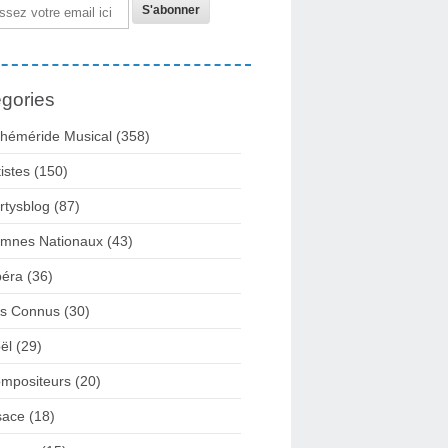
gories
héméride Musical
(358)
tistes
(150)
rtysblog
(87)
mnes Nationaux
(43)
éra
(36)
rs Connus
(30)
ël
(29)
mpositeurs
(20)
sace
(18)