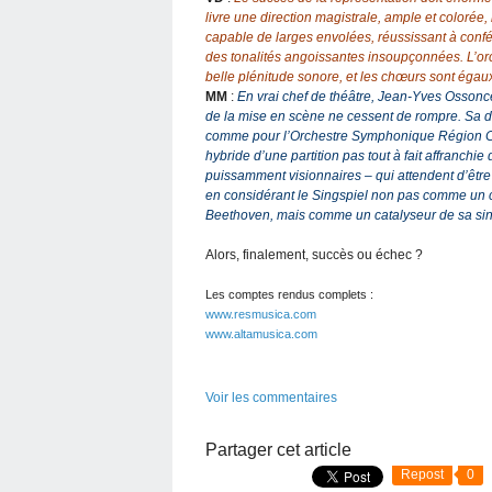
livre une direction magistrale, ample et colorée,
capable de larges envolées, réussissant à confére
des tonalités angoissantes insoupçonnées. L’orc
belle plénitude sonore, et les chœurs sont égau
MM
:
En vrai chef de théâtre, Jean-Yves Ossonce
de la mise en scène ne cessent de rompre. Sa di
comme pour l’Orchestre Symphonique Région Ce
hybride d’une partition pas tout à fait affranchi
puissamment visionnaires – qui attendent d’être é
en considérant le Singspiel non pas comme un 
Beethoven, mais comme un catalyseur de sa sing
Alors, finalement, succès ou échec ?
Les comptes rendus complets :
www.resmusica.com
www.altamusica.com
Voir les commentaires
Partager cet article
Repost
0