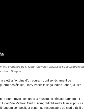
et l'orchestre de la radio-télévision albanaise sous la direction
e Bruce Hangen
 a été à l’origine d’un courant dont se réclament de
rre des étoiles, Harry Potter, la saga Indian Jones, la liste
origine d'une révolution dans la musique cinématographique. Le
in Hood" de Michael Curtiz. Korngold obtiendra l'Oscar pour sa
 attribué au compositeur et non au responsable du studio (à titre