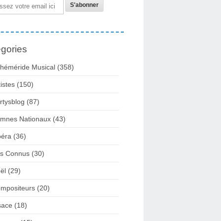
gories
héméride Musical
(358)
tistes
(150)
rtysblog
(87)
mnes Nationaux
(43)
éra
(36)
rs Connus
(30)
ël
(29)
mpositeurs
(20)
sace
(18)