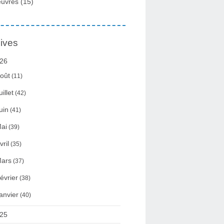
uvres
(15)
ives
26
oût
(11)
uillet
(42)
uin
(41)
ai
(39)
vril
(35)
ars
(37)
évrier
(38)
anvier
(40)
25