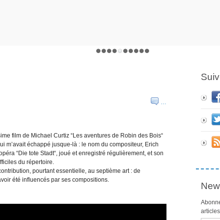
Suiv
d
…
ssime film de Michael Curtiz “Les aventures de Robin des Bois“
 qui m’avait échappé jusque-là : le nom du compositeur, Erich
éra “Die tote Stadt“, joué et enregistré régulièrement, et son
ficiles du répertoire.
contribution, pourtant essentielle, au septième art : de
oir été influencés par ses compositions.
News
Abonne
article