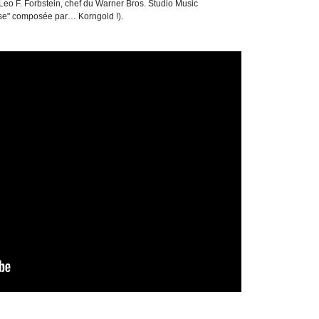
à Leo F. Forbstein, chef du Warner Bros. Studio Music
se" composée par… Korngold !).