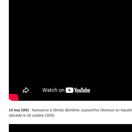
14 mai 1891
: Naissance à Olmütz (Bohême, aujourd'hui Olomouc en républ
(décédé le 28 octobre 1959).