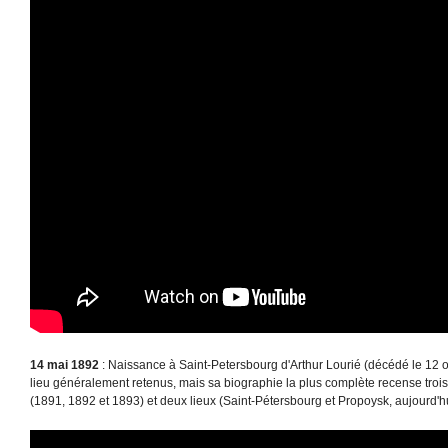
14 mai 1892
: Naissance à Saint-Petersbourg d'Arthur Lourié (décédé le 12 oc
lieu généralement retenus, mais sa biographie la plus complète recense tro
(1891, 1892 et 1893) et deux lieux (Saint-Pétersbourg et Propoysk, aujourd'hu