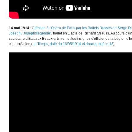
14 mai 1914
:
Création à l'Opéra de Paris par les Ballets Russes de Serge D
Joseph / Josephslegende"
, ballet en 1 acte de Richard Strauss. Au cours d'u
secrétaire d'Etat aux Beaux-arts, remet les insignes d'officier de la Légion d'
cette création (
Le Temps, daté du 16/05/1914 et donc publié le 15
).