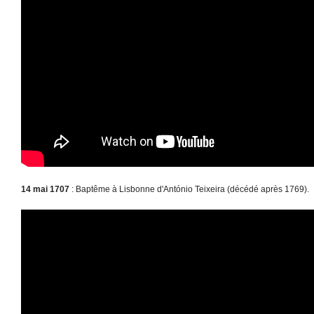
14 mai 1707
: Baptême à Lisbonne d'António Teixeira (décédé après 1769).