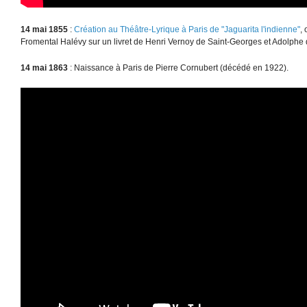
14 mai 1855
:
Création au Théâtre-Lyrique à Paris de "Jaguarita l'indienne"
,
Fromental Halévy sur un livret de Henri Vernoy de Saint-Georges et Adolphe
14 mai 1863
: Naissance à Paris de Pierre Cornubert (décédé en 1922).