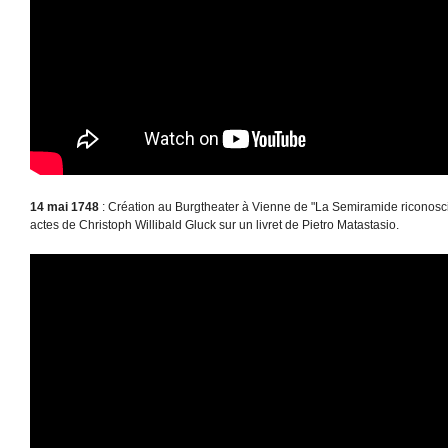
14 mai 1748
: Création au Burgtheater à Vienne de "La Semiramide riconosc
actes de Christoph Willibald Gluck sur un livret de Pietro Matastasio.