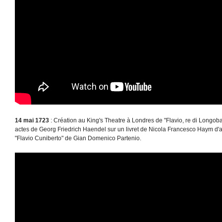
14 mai 1723
: Création au King's Theatre à Londres de "Flavio, re di Longo
actes de Georg Friedrich Haendel sur un livret de Nicola Francesco Haym d'a
"Flavio Cuniberto" de Gian Domenico Partenio.