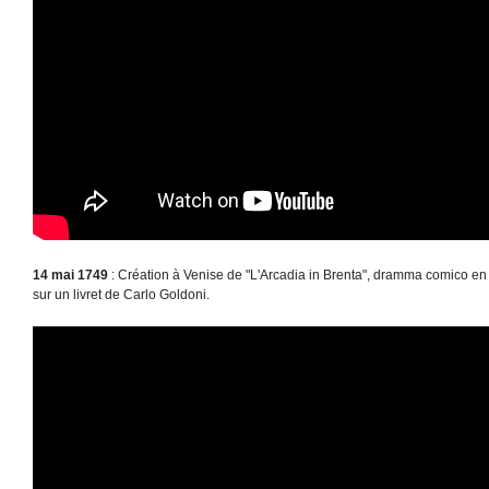
14 mai 1749
: Création à Venise de "L'Arcadia in Brenta", dramma comico en
sur un livret de Carlo Goldoni.