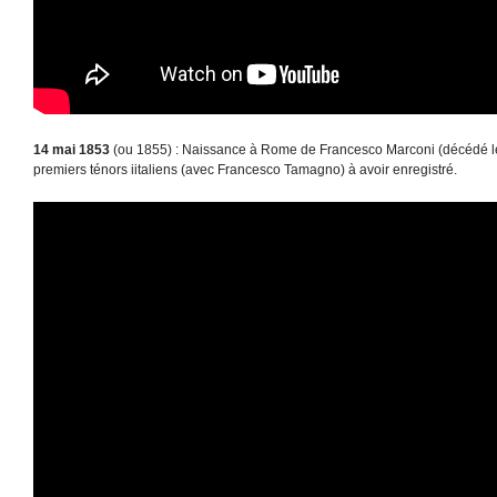
14 mai 1853
(ou 1855) : Naissance à Rome de Francesco Marconi (décédé le 5
premiers ténors iitaliens (avec Francesco Tamagno) à avoir enregistré.