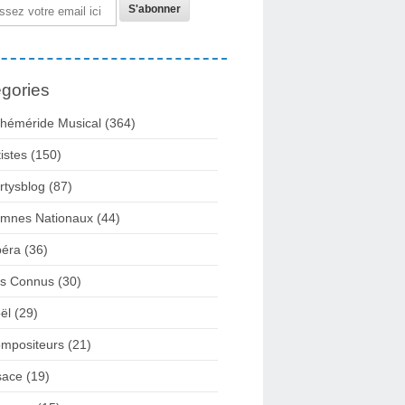
gories
héméride Musical
(364)
tistes
(150)
rtysblog
(87)
mnes Nationaux
(44)
éra
(36)
rs Connus
(30)
ël
(29)
mpositeurs
(21)
sace
(19)