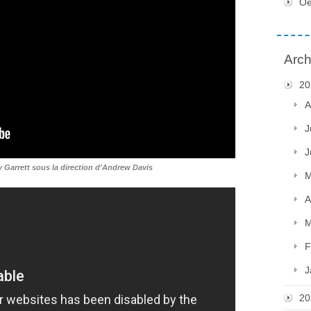
Oe
Arch
20
A
J
J
y Garrett sous la direction d'Andrew Davis
M
A
M
F
J
20