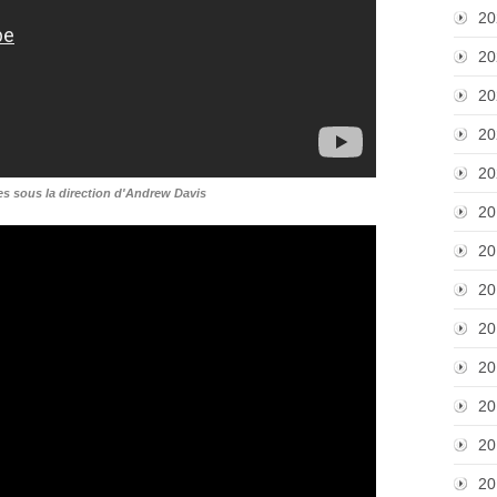
20
20
20
20
20
s sous la direction d'Andrew Davis
20
20
20
20
20
20
20
20