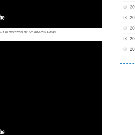
20
20
20
ous la direction de Sir Andrew Davis
20
20