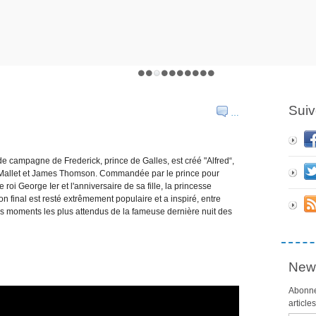
Suiv
…
 campagne de Frederick, prince de Galles, est créé "Alfred“,
 Mallet et James Thomson. Commandée par le prince pour
oi George Ier et l'anniversaire de sa fille, la princesse
n final est resté extrêmement populaire et a inspiré, entre
des moments les plus attendus de la fameuse
dernière nuit des
News
Abonne
article