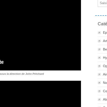
Email
Caté
Ep
Ar
Be
Hy
Op
sous la direction de John Pritchard
Ai
No
Co
Al