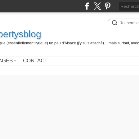
 bertysblog
 (essentiellement lyrique) un peu d'Alsace (j'y suis attaché)… mais surtout, avec
AGES
CONTACT