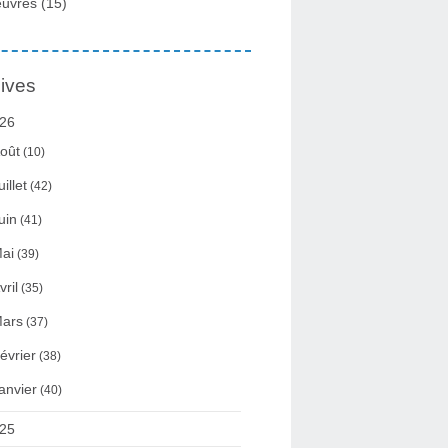
uvres
(15)
ives
26
oût
(10)
uillet
(42)
uin
(41)
ai
(39)
vril
(35)
ars
(37)
évrier
(38)
anvier
(40)
25