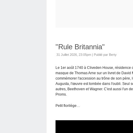
"Rule Britannia"
31 Juillet 2026, 23:05pm
|
Publié par Berty
Le 1er août 1740 à Cliveden House, résidence de
masque de Thomas Arne sur un livret de David
commémorer l'accession au trône de son père, le r
Augusta, l'œuvre est tombée dans l'oubli. Seul so
autres, Beethoven et Wagner. C'est aussi l'un 
Proms.
Petit florilège…