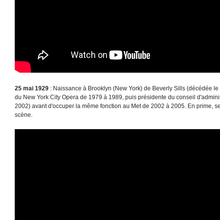
25 mai 1929
: Naissance à Brooklyn (New York) de Beverly Sills (décédée le 2 
du New York City Opera de 1979 à 1989, puis présidente du conseil d'adminis
2002) avant d'occuper la même fonction au Met de 2002 à 2005. En prime, se
scène.