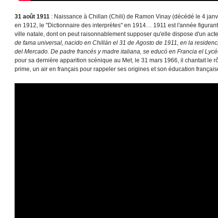
31 août 1911
: Naissance à Chillan (Chili) de Ramon Vinay (décédé le 4 janvie
en 1912, le "Dictionnaire des interprètes" en 1914… 1911 est l'année figurant su
ville natale, dont on peut raisonnablement supposer qu'elle dispose d'un acte
de fama universal, nacido en Chillán el 31 de Agosto de 1911, en la residenci
del Mercado. De padre francés y madre italiana, se educó en Francia el Ly
pour sa dernière apparition scénique au Met, le 31 mars 1966, il chantait le r
prime, un air en français pour rappeler ses origines et son éducation français