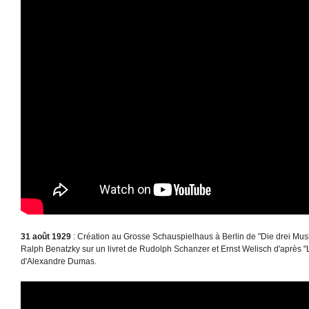
31 août 1929
: Création au Grosse Schauspielhaus à Berlin de "Die drei Musk
Ralph Benatzky sur un livret de Rudolph Schanzer et Ernst Welisch d'après "
d'Alexandre Dumas.