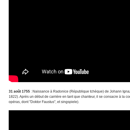
31 août 1755
: Naissance à Radonice (République tchèque) de Johann Ignaz 
1822). Après un début de carrière en tant que chanteur, il se consacre à la c
opéras, dont "Doktor Faustus", et singspiele).