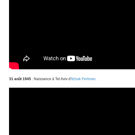
31 août 1945
: Naissance à Tel Aviv d'
Itzhak Perlman
.