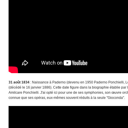
31 août 1834
: Naissance à Paderno (devenu en 1950 Paderno Ponchielli, Lo
(décédé le 16 janvier 1886). Cette date figure dans la biographie établie par
Amilcare Ponchielli. J'ai opté ici pour une de ses symphonies, son œuvre orc
connue que ses opéras, eux-mêmes souvent réduits à la seule "Gioconda".