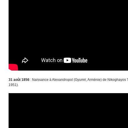
31 août 1856
: Naissance à Alexandropol (Gyumri, Arménie) de Nikoghayos T
1951).