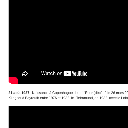
31 août 1937
: Naissance à Copenhague de Leif Roar (décédé le 26 mars 20
Klingsor à Bayreuth entre 1976 et 1982. Ici, Telramund, en 1982, avec le Lo