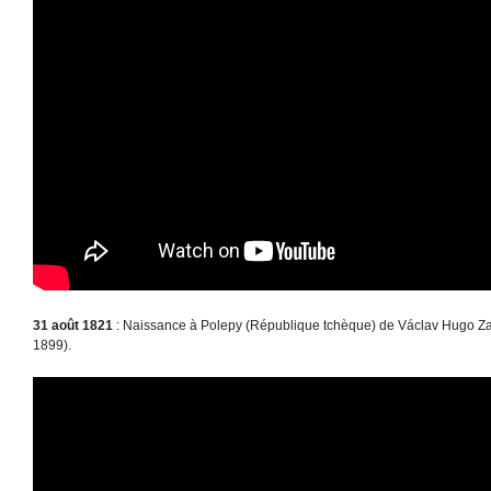
31 août 1821
: Naissance à Polepy (République tchèque) de Václav Hugo Za
1899).