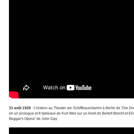
31 août 1928
: Création au Theater am Schiffbauerdamm à Berlin de "Die Dr
en un prologue et 8 tableaux de Kurt Weil sur un livret de Bertolt Brecht et 
Beggar's Opera" de John Gay.