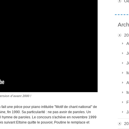
Oe
Arch
20
A
J
J
M
A
M
version d'avant 2000 !
F
 fait une pièce pour piano intitulée "Motif de chant national" de
J
sine, fin 1990. Sa particularité : ne pas avoir de paroles. Un
el hymne de paroles. Le concours s'achève en novembre 1999
s suivant Eltsine quitte le pouvoir, Poutine le remplace et
20