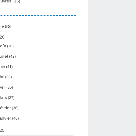
uvres
(15)
ives
26
oût
(10)
uillet
(42)
uin
(41)
ai
(39)
vril
(35)
ars
(37)
évrier
(38)
anvier
(40)
25