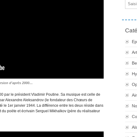
Email
Caté
Ep
Ar
Be
Hy
rsion d'après 2000…
Op
0 par le président Vladimir Poutine. Sa musique est celle de
Ai
 par Alexandre Aleksandrov (le fondateur des Chœurs de
é le 1er janvier 1944. La différence entre les deux réside dans
No
nt du poète et écrivain Sergueï Mikhalkov (père du réalisateur
Co
Al