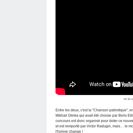
et la 
Entre les deux, c'est la "Chanson patriotique", en
Mikhail Glinka qui avait été choisie par Boris Elt
concours est donc organisé pour doter ce nouv
et est remporté par Victor Radugin, mais… le moi
l'hymne change !