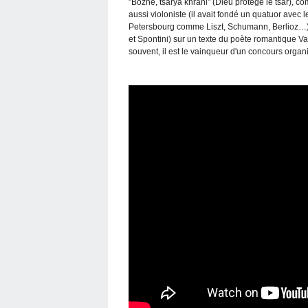
"Bozhe, tsarya khrani" (Dieu protège le tsar), c
aussi violoniste (il avait fondé un quatuor avec 
Petersbourg comme Liszt, Schumann, Berlioz…)
et Spontini) sur un texte du poète romantique 
souvent, il est le vainqueur d'un concours organ