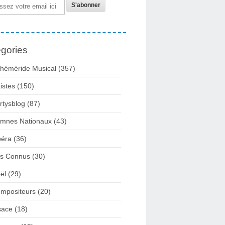
gories
héméride Musical
(357)
tistes
(150)
rtysblog
(87)
mnes Nationaux
(43)
éra
(36)
rs Connus
(30)
ël
(29)
mpositeurs
(20)
sace
(18)