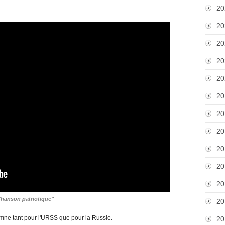
20
20
20
20
20
20
20
20
20
20
20
hanson patriotique"
20
'hymne tant pour l'URSS que pour la Russie.
20