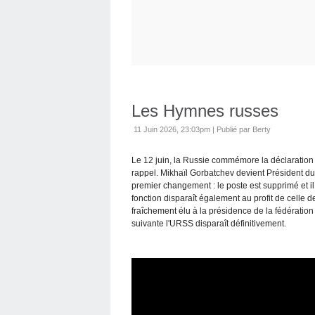
Les Hymnes russes
11 Juin 2026, 23:03pm
|
Publié par Berty
Le 12 juin, la Russie commémore la déclaration
rappel. Mikhaïl Gorbatchev devient Président 
premier changement : le poste est supprimé et i
fonction disparaît également au profit de celle 
fraîchement élu à la présidence de la fédératio
suivante l'URSS disparaît définitivement.