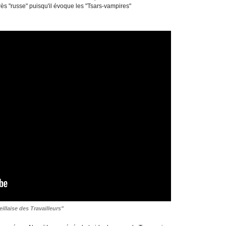
très "russe" puisqu'il évoque les "Tsars-vampires"
illaise des Travailleurs"