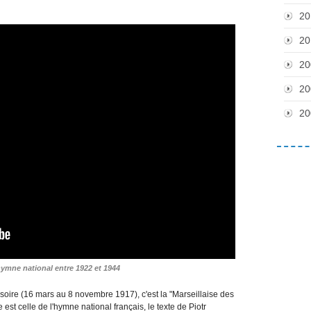
20
20
20
20
20
hymne national entre 1922 et 1944
oire (16 mars au 8 novembre 1917), c'est la "Marseillaise des
e est celle de l'hymne national français, le texte de Piotr