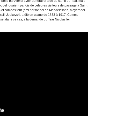
omposé par Alexeï Lvov, général et aide de camp du Tsar, mais
lequel jouaient parfois de célèbres visiteurs de passage à Saint
 et compositeur (ami personnel de Mendelssohn, Meyerbeer
Vassili Joukovski, a été en usage de 1833 à 1917. Comme
isé, dans ce cas, à la demande du Tsar Nicolas Ier