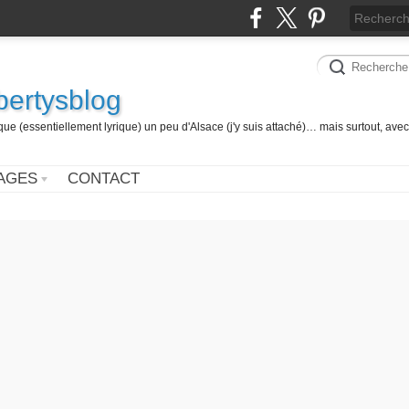
 bertysblog
 (essentiellement lyrique) un peu d'Alsace (j'y suis attaché)… mais surtout, avec
AGES
CONTACT