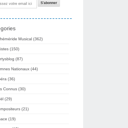
gories
héméride Musical
(362)
tistes
(150)
rtysblog
(87)
mnes Nationaux
(44)
éra
(36)
rs Connus
(30)
ël
(29)
mpositeurs
(21)
sace
(19)