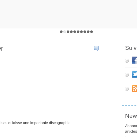
er
Suiv
…
News
aises et laisse une importante discographie.
Abonne
article