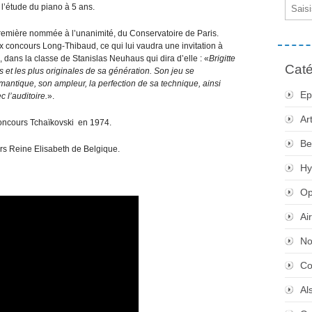
Email
l’étude du piano à 5 ans.
 première nommée à l’unanimité, du Conservatoire de Paris.
ux concours Long-Thibaud, ce qui lui vaudra une invitation à
 dans la classe de Stanislas Neuhaus qui dira d’elle : «
Brigitte
Caté
es et les plus originales de sa génération. Son jeu se
omantique, son ampleur, la perfection de sa technique, ainsi
Ep
c l’auditoire.
».
Ar
Concours Tchaïkovski en 1974.
Be
urs Reine Elisabeth de Belgique.
Hy
Op
Ai
No
Co
Al