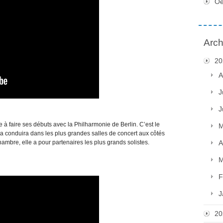
Oe
Arch
20
A
J
J
e à faire ses débuts avec la Philharmonie de Berlin. C’est le
M
i la conduira dans les plus grandes salles de concert aux côtés
ambre, elle a pour partenaires les plus grands solistes.
A
M
F
J
20