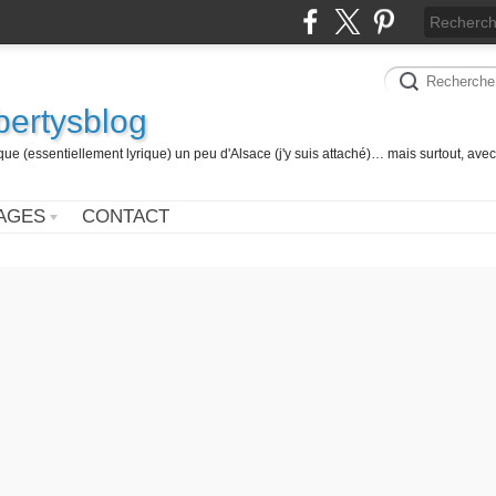
 bertysblog
 (essentiellement lyrique) un peu d'Alsace (j'y suis attaché)… mais surtout, avec
AGES
CONTACT