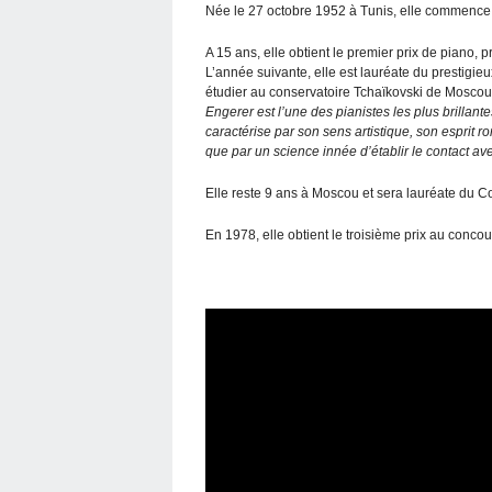
Née le 27 octobre 1952 à Tunis, elle commence 
A 15 ans, elle obtient le premier prix de piano,
L’année suivante, elle est lauréate du prestigie
étudier au conservatoire Tchaïkovski de Moscou,
Engerer est l’une des pianistes les plus brillant
caractérise par son sens artistique, son esprit r
que par un science innée d’établir le contact ave
Elle reste 9 ans à Moscou et sera lauréate du 
En 1978, elle obtient le troisième prix au conco