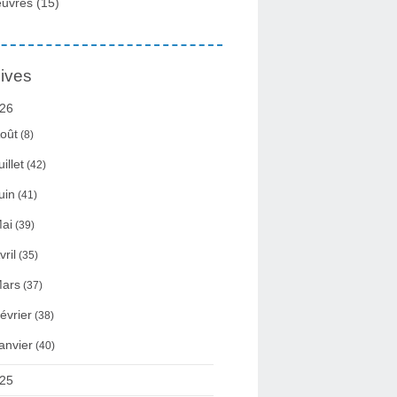
uvres
(15)
ives
26
oût
(8)
uillet
(42)
uin
(41)
ai
(39)
vril
(35)
ars
(37)
évrier
(38)
anvier
(40)
25