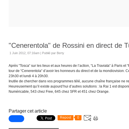
"Cenerentola" de Rossini en direct de T
1 Juin 2012, 07:16am
|
Publié par Berty
Après “Tosca“ sur les lieux et aux heures de l’action, “La Traviata“ à Paris et 
tour de “Cenerentola“ d’avoir les honneurs du direct et de la mondiovision. 
23h30 et lundi 4 à 20h30.
Inutile de chercher dans vos programmes télé, aucune chaîne française ne r
Heureusement qu’il existe aujourd’hui d’autres solutions : la Rai 1 est dispon
Numéricable, 543 chez Free, 645 chez SFR et 451 chez Orange.
Partager cet article
Repost
0