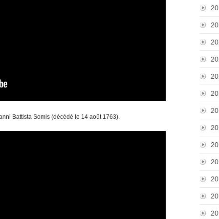
20
20
20
20
20
20
20
anni Battista Somis (décédé le 14 août 1763).
20
20
20
20
20
20