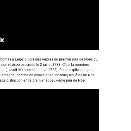
-Thomas à Leipzig, lors des Vêpres du premier jour de Noël, du
on révisée est créée le 2 juillet 1733. C'est la première
 (il avait été nommé en mai 1723). Petite explication pour
 Allemagne (comme en Alsace et en Moselle) les fêtes de Noël
ette distinction entre premier et deuxième jour de Noël.