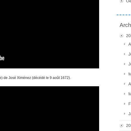
Oe
Arch
20
A
J
J
M
e) de José Ximénez (décédé le 9 août 1672).
A
M
F
J
20