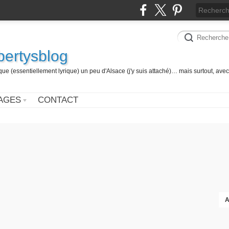
 bertysblog
 (essentiellement lyrique) un peu d'Alsace (j'y suis attaché)… mais surtout, avec
AGES
CONTACT
A