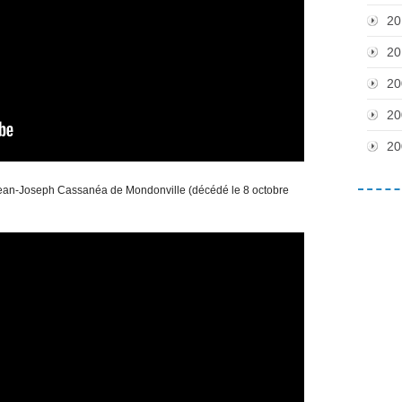
20
20
20
20
20
an-Joseph Cassanéa de Mondonville (décédé le 8 octobre