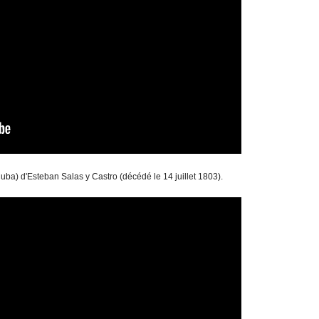
ba) d'Esteban Salas y Castro (décédé le 14 juillet 1803).