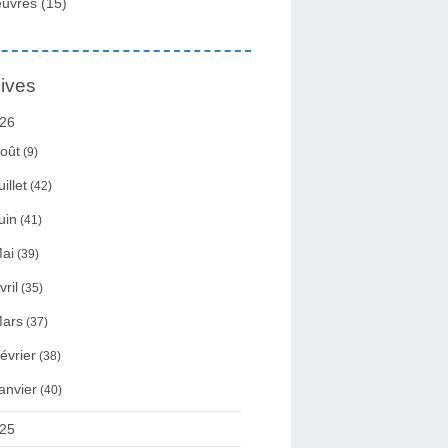
uvres
(15)
ives
26
oût
(9)
uillet
(42)
uin
(41)
ai
(39)
vril
(35)
ars
(37)
évrier
(38)
anvier
(40)
25