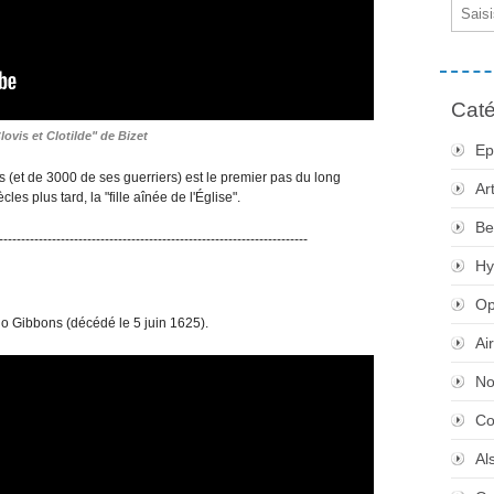
Email
Caté
lovis et Clotilde" de Bizet
Ep
(et de 3000 de ses guerriers) est le premier pas du long
Ar
s plus tard, la "fille aînée de l'Église".
Be
----------------------------------------------------------------------
Hy
Op
o Gibbons (décédé le 5 juin 1625).
Ai
No
Co
Al