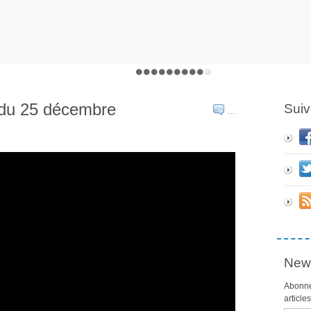
 du 25 décembre
Suiv
…
News
Abonne
article