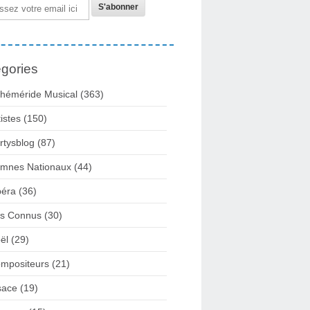
gories
héméride Musical
(363)
tistes
(150)
rtysblog
(87)
mnes Nationaux
(44)
éra
(36)
rs Connus
(30)
ël
(29)
mpositeurs
(21)
sace
(19)