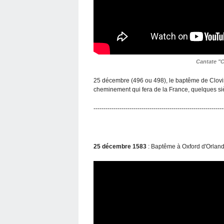
Cantate "C
25 décembre (496 ou 498), le baptême de Clovis 
cheminement qui fera de la France, quelques siècle
-----------------------------------------------------------------
25 décembre 1583
: Baptême à Oxford d'Orland