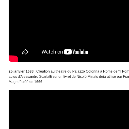
25 janvier 1683
: Création au théâtre du Palazzo Colonna à Rome de "Il Po
actes d'Alessandro Scarlatti sur un livret de Nicolò Minato déjà utilisé par 
Magno" créé en 1666.