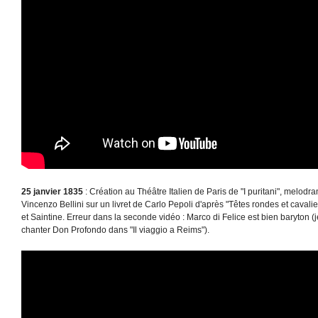
25 janvier 1835
: Création au Théâtre Italien de Paris de "I puritani", melod
Vincenzo Bellini sur un livret de Carlo Pepoli d'après "Têtes rondes et caval
et Saintine. Erreur dans la seconde vidéo : Marco di Felice est bien baryton (
chanter Don Profondo dans "Il viaggio a Reims").