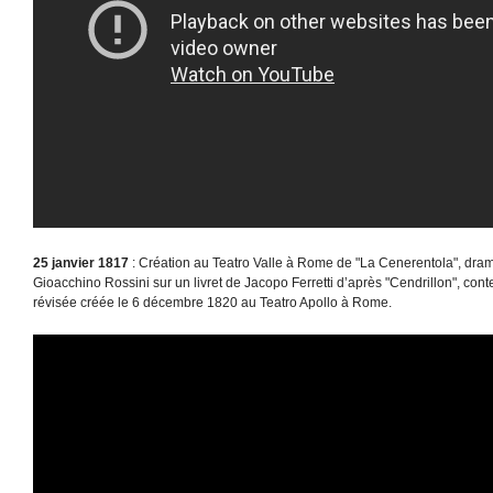
25 janvier 1817
: Création au Teatro Valle à Rome de "La Cenerentola", dra
Gioacchino Rossini sur un livret de Jacopo Ferretti d’après "Cendrillon", cont
révisée créée le 6 décembre 1820 au Teatro Apollo à Rome.