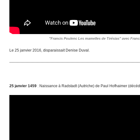
"Francis Poulenc Les mamelles de Tirésias" avec Franc
Le 25 janvier 2016, disparaissait Denise Duval.
--------------------------------------------------------------------------------------------------------
25 janvier 1459
: Naissance à Radstadt (Autriche) de Paul Hofhaimer (décéd