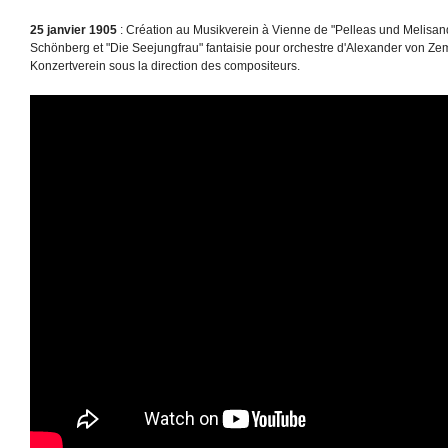
25 janvier 1905
: Création au Musikverein à Vienne de "Pelleas und Melis
Schönberg et "Die Seejungfrau" fantaisie pour orchestre d'Alexander von Zem
Konzertverein sous la direction des compositeurs.