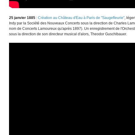
25 janvier 1885
:
Création au Château d'Eau à Paris de "Saugefleurie"
, lége
Indy par la Société des Nouveaux Concerts sous la direction de Charles Lamo
nom de Concerts Lamoureux qu'après 1897). Un enregistrement de l'Orches
sous la direction de son directeur musical d'alors, Theodor Guschlbauer.