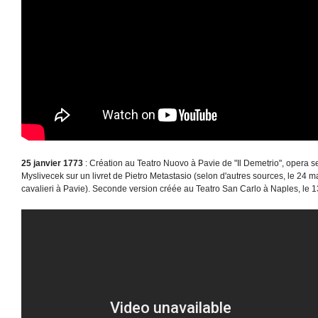
25 janvier 1773
: Création au Teatro Nuovo à Pavie de "Il Demetrio", opera s
Myslivecek sur un livret de Pietro Metastasio (selon d'autres sources, le 24 m
cavalieri à Pavie). Seconde version créée au Teatro San Carlo à Naples, le 1