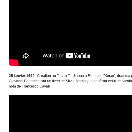
25 janvier 1694
: Création au Teatro Tordinona à Rome de "Xerxe", dramma 
Giovanni Bononcini sur un livret de Silvio Stampiglia basé sur celui de Nico
nom de Francesco Cavalli.