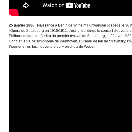
25 janvier 1886
: Naissance à Berlin de Wilhelm Furtwängler (décédé le 30 
l'Opéra de Strasbourg en 1910/1911, c'est lui qui dirige le concert d'ouverture
Philharmonique de Berlin) du premier festival de Strasbourg, le 29 avril 1932
Coriolan et la 7e symphonie de Beethoven, l’Oiseau de feu de Stravinsky, l’
Wagner et, en bis, l’ouverture du Freischütz de Weber.