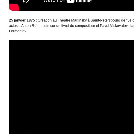
25 janvier 1875
: Création au Théâtre Mariinsky à Saint-Petersbourg de "Le 
actes d'Anton Rubinstein sur un livret du compositeur et Pavel Viskovatov d
Lermontov.