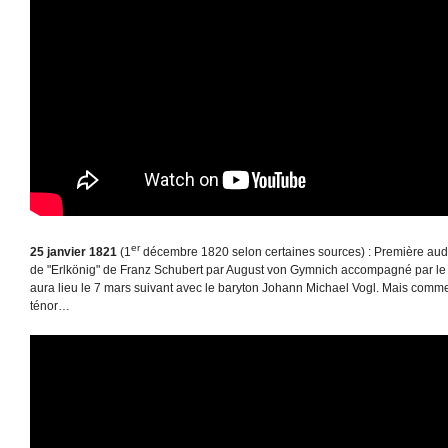
er
25 janvier 1821
(1
décembre 1820 selon certaines sources) : Première aud
de "Erlkönig" de Franz Schubert par August von Gymnich accompagné par le co
aura lieu le 7 mars suivant avec le baryton Johann Michael Vogl. Mais comme 
ténor…