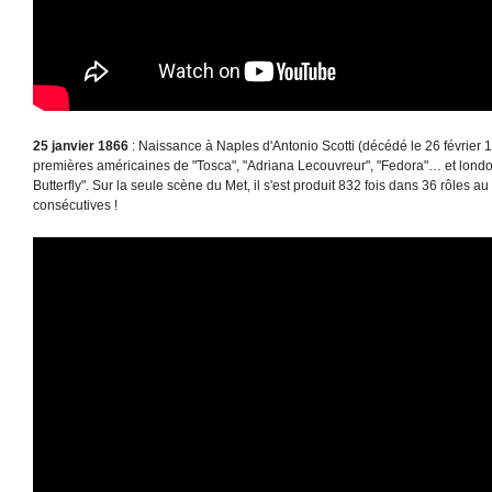
25 janvier 1866
: Naissance à Naples d'Antonio Scotti (décédé le 26 février 1
premières américaines de "Tosca", "Adriana Lecouvreur", "Fedora"… et lon
Butterfly". Sur la seule scène du Met, il s'est produit 832 fois dans 36 rôles a
consécutives !