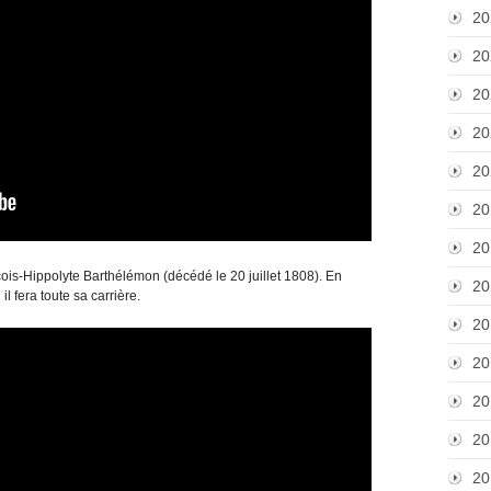
20
20
20
20
20
20
20
is-Hippolyte Barthélémon (décédé le 20 juillet 1808). En
20
il fera toute sa carrière.
20
20
20
20
20