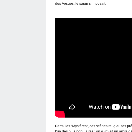
des Vosges, le sapin s’imposait.
Parmi les “Mystères“, ces scènes religieuses pré
l’un des plus populaires : on y voyait un arbr