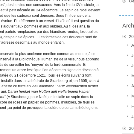
Oe
s“, des hosties non consacrées. Vers la fin du XVIe siècle, la
etit à petit décalée au 24 décembre. Le sapin de Noël devient
pied que les cadeaux sont déposés. Sous l’influence de la
volue. En référence à un verset d’Isaïe où il est question du
Arch
 s’ajoutent aux pommes et aux oublies. Au fil des ans, la
t parfois remplacées par des friandises rondes, les oublies
20
s), des pains d’épices… Les formes de ces douceurs sont de
n s’adresse désormais au monde enfantin.
A
t conservée la plus ancienne mention connue au monde, à ce
J
conservé à la Bibliothèque Humaniste de la ville, nous apprend
és de surveiller les “meyen“ de la forêt communale. En
J
ement un arbre festif que l’on décore en signe de dévotion à
 datée du 21 décembre 1521. Tous les écrits suivants font
M
t installé dans la cathédrale de Strasbourg et, en 1605, c’est à
A
teste ce texte en vieil allemand : “
Auff Weihnachten richtet
auf. Daran henket man Roßen auß vielfarbigem Papier
M
ker
“ (A Strasbourg, pour Noël, on installe un sapin dans la
décore de roses en papier, de pommes, d’oublies, de feuilles
F
ent ,au point de provoquer la colère de certains théologiens
J
20