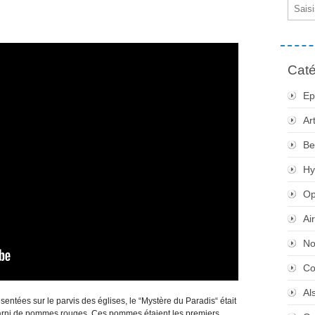
Email
Caté
Ep
Ar
Be
Hy
Op
Ai
No
Co
Al
sentées sur le parvis des églises, le “Mystère du Paradis“ était
e garni de pommes rouges. Ces pommes étaient les premiers