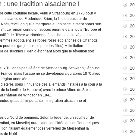
 : une tradition alsacienne !
20
n de cette coutume locale. Venu à Strasbourg en 1770 pour y
20
connaissance de Frédérique Brion, la fille du pasteur de
de Noël, réveillon qui le marquera au point de le mentionner son
20
774. Le roman connu un succès énorme dans toute l'Europe et
ifié de "fièvre werthérienne" : les hommes revêtaient la
20
s femmes adoptaient les robes roses et blanches de Charlotte
pour les garçons, rose pour les filles). A l'imitation
20
 de suicides ! Rien d’étonnant alors que le réveillon soit
20
20
7 aux Tuileries par Hélène de Mecklenburg-Schwerin, l’épouse
de France, mais l’usage ne se développera qu’après 1870 avec
20
ur région annexée.
leterre, sous l’influence des allemands installés à la cour à la
20
 de la famille de Hanovre) avec le prince Albert de Saxe-
n au château de Windsor en 1841.
20
pandue grâce à l’importante immigration alsacienne et
20
es du Nord de pommes. Selon la légende, un souffleur de
20
thal, en Moselle) aurait alors eu l’idée de souffler quelques
radition, faisant également des verreries de Meisenthal la
20
es de Noël.