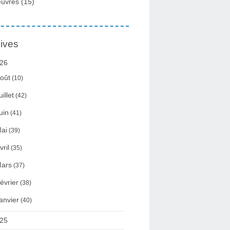
uvres
(15)
ives
26
oût
(10)
uillet
(42)
uin
(41)
ai
(39)
vril
(35)
ars
(37)
évrier
(38)
anvier
(40)
25