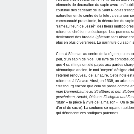
éléments de décoration du sapin avec les “oublie
coutume des cadeaux de la Saint Nicolas s’est p
naturellement le centre de la fête : c’est à son 
communauté protestante, la décoration du sapin é
“rameau fleuri de Jessé“, des fleurs multicolores
référence chrétienne s’estompe. Les pommes son
deviennent des bredele (gâteaux secs alsacien
plus en plus diversifiées. La garniture du sapi
C’est à Sélestat, au centre de la région, qu’es
jour, d’un sapin de Noël. Un livre de comptes, 
que 4 schillings ont été payés aux gardes charg
alémanique ancien, le mot “meyen“ désigne clair
l’éternel renouveau de la nature. Cette note est
référence à l’Alsace. Ainsi, en 1539, un arbre es
Strasbourg encore que cela se passe comme en at
man Dannenbäume zu Straßburg in den Stuben 
geschnitten, Aepfel, Oblaten, Zischgold und Zuc
“stub“ – la pièce à vivre de la maison - . On le 
d’or et de sucre). La coutume se répand rapidem
qui dénoncent ces pratiques païennes.