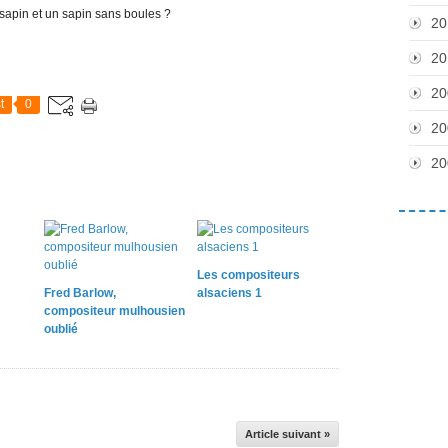
 sapin et un sapin sans boules ?
20
20
20
t
0
20
20
Les compositeurs
Fred Barlow,
alsaciens 1
compositeur mulhousien
oublié
Article suivant »