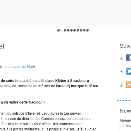
ël
Suiv
de cette fête, a été installé place Kléber à Strasbourg
nd sapin (une trentaine de mètres de hauteur) marque le début
a vu naître cette tradition ?
News
ent du solstice d’hiver et jusqu’après le 1er janvier,
n l’honneur du dieu Janus. Comme beaucoup de traditions
Abonne
nté et dès le début du XVIe siècle, les branches seront
article
s à la poutre maîtresse, puis posés sur le sol. Et là, au pied