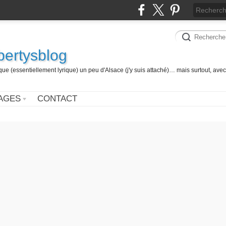
 bertysblog
 (essentiellement lyrique) un peu d'Alsace (j'y suis attaché)… mais surtout, avec
AGES
CONTACT