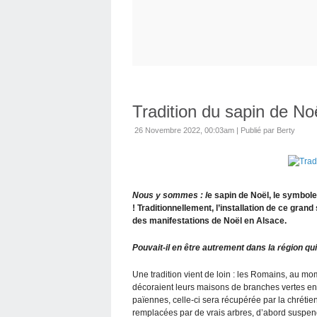
Tradition du sapin de No
26 Novembre 2022, 00:03am
|
Publié par Berty
Nous y sommes : l
e sapin de Noël, le symbole 
! Traditionnellement, l’installation de ce gra
des manifestations de Noël en Alsace.
Pouvait-il en être autrement dans la région qui 
Une tradition vient de loin : les Romains, au mom
décoraient leurs maisons de branches vertes e
païennes, celle-ci sera récupérée par la chrétie
remplacées par de vrais arbres, d’abord suspendu