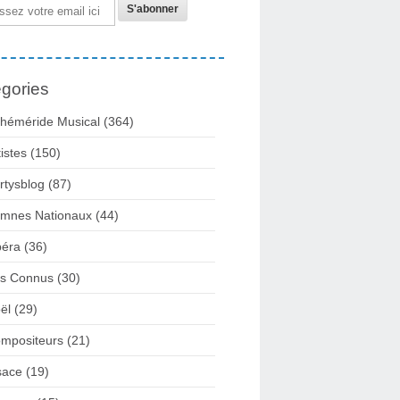
gories
héméride Musical
(364)
tistes
(150)
rtysblog
(87)
mnes Nationaux
(44)
éra
(36)
rs Connus
(30)
ël
(29)
mpositeurs
(21)
sace
(19)