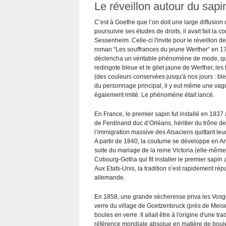
Le réveillon autour du sapin
C’est à Goethe que l’on doit une large diffusio
poursuivre ses études de droits, il avait fait la 
Sessenheim. Celle-ci l'invite pour le réveillon 
roman “Les souffrances du jeune Werther“ en 1
déclencha un véritable phénomène de mode, qual
redingote bleue et le gilet jaune de Werther, le
(des couleurs conservées jusqu'à nos jours : bleu 
du personnage principal, il y eut même une vague
également imité. Le phénomène était lancé.
En France, le premier sapin fut installé en 183
de Ferdinand duc d’Orléans, héritier du trône 
l’immigration massive des Alsaciens quittant le
A partir de 1840, la coutume se développe en Ang
suite du mariage de la reine Victoria (elle-même
Cobourg-Gotha qui fit installer le premier sapi
Aux Etats-Unis, la tradition s’est rapidement ré
allemande.
En 1858, une grande sècheresse priva les Vosg
verre du village de Goetzenbruck (près de Meisen
boules en verre. Il allait être à l'origine d'une t
référence mondiale absolue en matière de boul