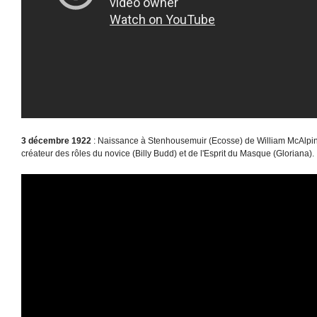
3 décembre 1922
: Naissance à Stenhousemuir (Ecosse) de William McAlpine
créateur des rôles du novice (Billy Budd) et de l'Esprit du Masque (Gloriana).