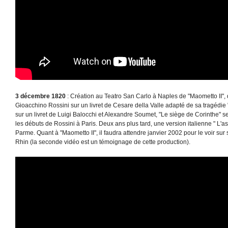
3 décembre 1820
: Création au Teatro San Carlo à Naples de "Maometto II"
Gioacchino Rossini sur un livret de Cesare della Valle adapté de sa tragédie
sur un livret de Luigi Balocchi et Alexandre Soumet, "Le siège de Corinthe" 
les débuts de Rossini à Paris. Deux ans plus tard, une version italienne " L'a
Parme. Quant à "Maometto II", il faudra attendre janvier 2002 pour le voir sur
Rhin (la seconde vidéo est un témoignage de cette production).