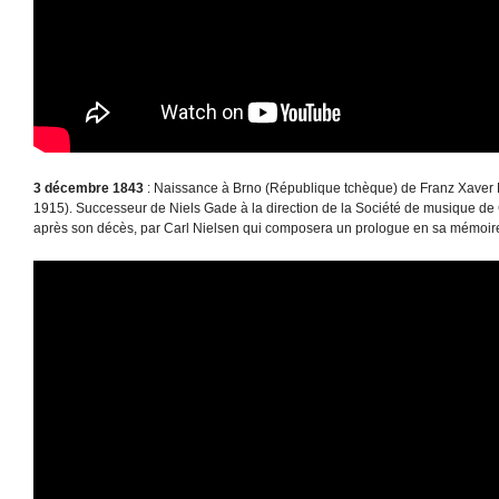
3 décembre 1843
: Naissance à Brno (République tchèque) de Franz Xaver
1915). Successeur de Niels Gade à la direction de la Société de musique de
après son décès, par Carl Nielsen qui composera un prologue en sa mémoir