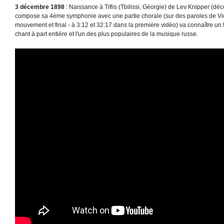
3 décembre 1898
: Naissance à Tiflis (Tbilissi, Géorgie) de Lev Knipper (décé
compose sa 4ème symphonie avec une partie chorale (sur des paroles de Vi
mouvement et final - à 3:12 et 32:17 dans la première vidéo) va connaître un 
chant à part entière et l'un des plus populaires de la musique russe.