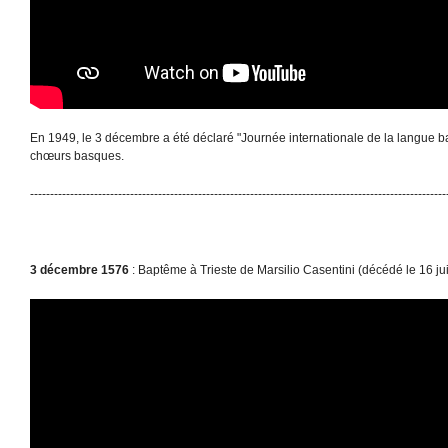
En 1949, le 3 décembre a été déclaré "Journée internationale de la langue 
chœurs basques.
--------------------------------------------------------------------------------------------------------
3 décembre 1576
: Baptême à Trieste de Marsilio Casentini (décédé le 16 ju