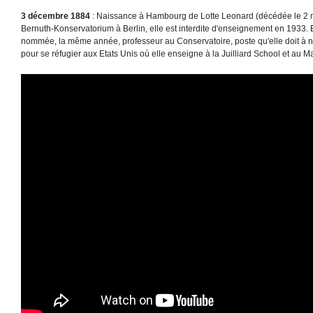
3 décembre 1884
: Naissance à Hambourg de Lotte Leonard (décédée le 2 m
Bernuth-Konservatorium à Berlin, elle est interdite d'enseignement en 1933. Ell
nommée, la même année, professeur au Conservatoire, poste qu'elle doit 
pour se réfugier aux Etats Unis où elle enseigne à la Juilliard School et au 