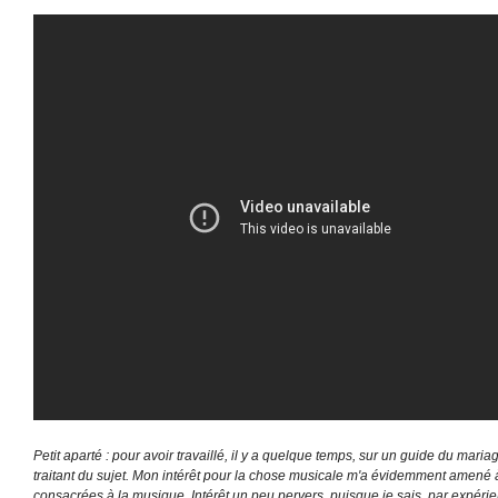
Petit aparté : pour avoir travaillé, il y a quelque temps, sur un guide du maria
traitant du sujet. Mon intérêt pour la chose musicale m'a évidemment amené à 
consacrées à la musique. Intérêt un peu pervers, puisque je sais, par expérien