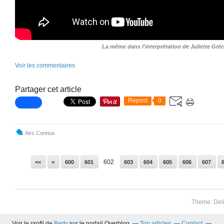
La même dans l'interprétation de Juliette Gré
Voir les commentaires
Partager cet article
Repost
0
Airs Connus
602
<<
<
600
601
603
604
605
606
607
Theme: Del
Voir le profil de
Berty
sur le portail Overblog
Top articles
Contact