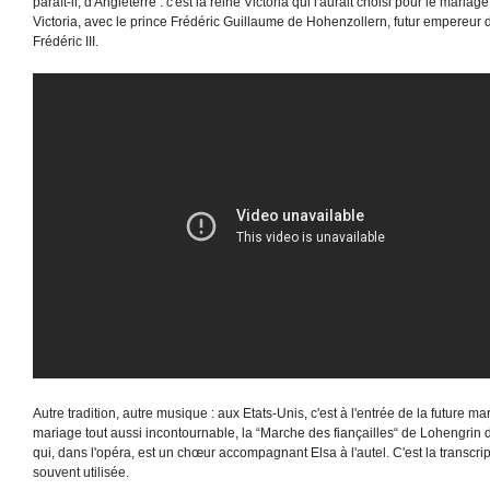
paraît-il, d'Angleterre : c'est la reine Victoria qui l'aurait choisi pour le mariag
Victoria, avec le prince Frédéric Guillaume de Hohenzollern, futur empereur
Frédéric III.
Autre tradition, autre musique : aux Etats-Unis, c'est à l'entrée de la future m
mariage tout aussi incontournable, la “Marche des fiançailles“ de Lohengri
qui, dans l'opéra, est un chœur accompagnant Elsa à l'autel. C'est la transcript
souvent utilisée.