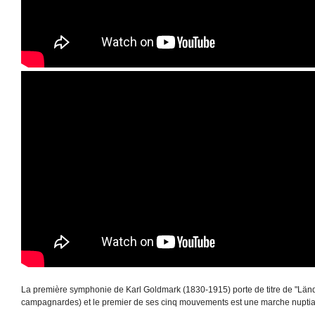
La première symphonie de Karl Goldmark (1830-1915) porte de titre de "Län
campagnardes) et le premier de ses cinq mouvements est une marche nuptia