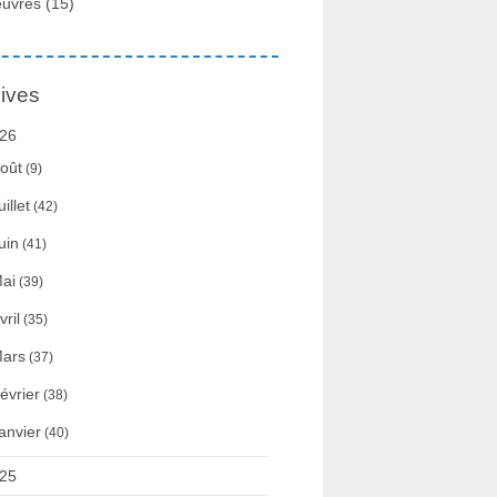
uvres
(15)
ives
26
oût
(9)
uillet
(42)
uin
(41)
ai
(39)
vril
(35)
ars
(37)
évrier
(38)
anvier
(40)
25