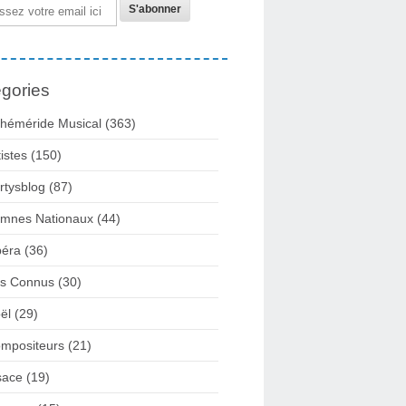
gories
héméride Musical
(363)
tistes
(150)
rtysblog
(87)
mnes Nationaux
(44)
éra
(36)
rs Connus
(30)
ël
(29)
mpositeurs
(21)
sace
(19)