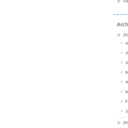
Oe
Arch
20
A
J
J
M
A
M
F
J
20