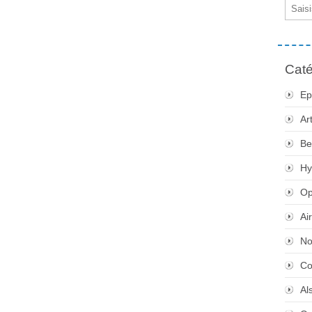
Email
Caté
Ep
Ar
Be
Hy
Op
Ai
No
Co
Al