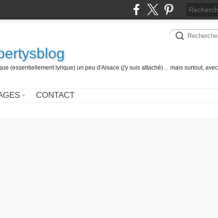
 bertysblog
 (essentiellement lyrique) un peu d'Alsace (j'y suis attaché)… mais surtout, avec
AGES
CONTACT