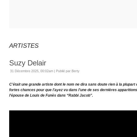
ARTISTES
Suzy Delair
31 Décembre 2025, 00:02am
|
Publié par Berty
C'était une grande artiste dont le nom ne dira sans doute rien à la plupart d
fortes chances pour que l'ayez vu dans l'une de ses dernières apparitions à 
l'épouse de Louis de Funès dans “Rabbi Jacob".