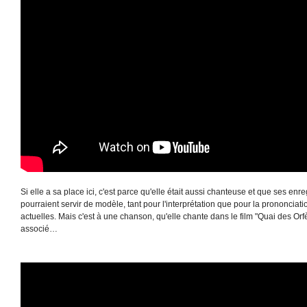
Si elle a sa place ici, c'est parce qu'elle était aussi chanteuse et que ses enr
pourraient servir de modèle, tant pour l'interprétation que pour la prononci
actuelles. Mais c'est à une chanson, qu'elle chante dans le film "Quai des Or
associé…