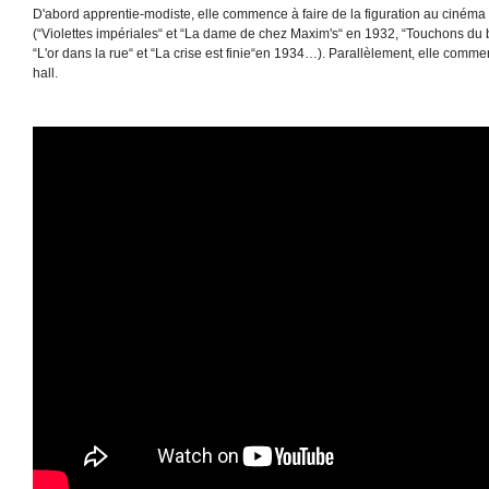
D'abord apprentie-modiste, elle commence à faire de la figuration au cinéma 
(“Violettes impériales“ et “La dame de chez Maxim's“ en 1932, “Touchons du b
“L'or dans la rue“ et “La crise est finie“en 1934…). Parallèlement, elle comm
hall.