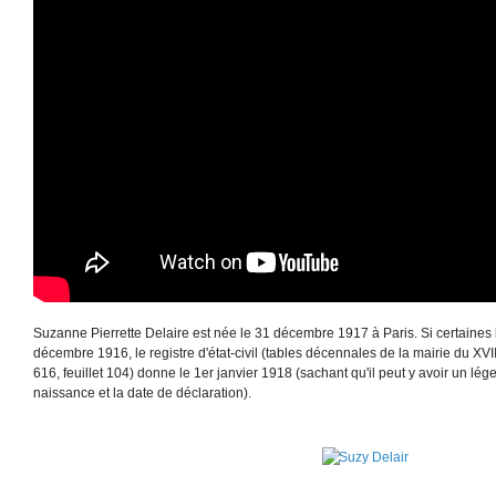
Suzanne Pierrette Delaire est née le 31 décembre 1917 à Paris. Si certaines b
décembre 1916, le registre d'état-civil (
tables décennales de la mairie du XVI
616, feuillet 104) donne le 1er janvier 1918 (sachant qu'il peut y avoir un lég
naissance et la date de déclaration).