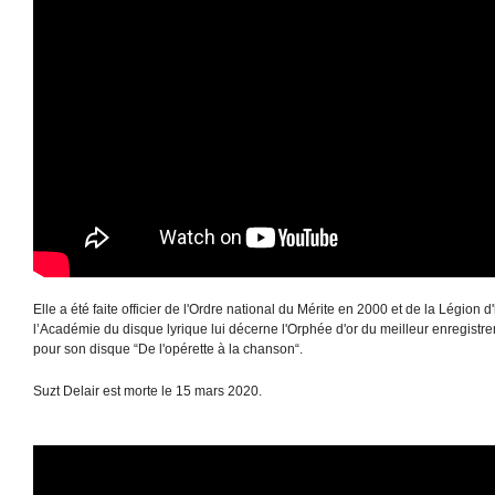
Elle a été faite officier de l'Ordre national du Mérite en 2000 et de la Légion
l’Académie du disque lyrique lui décerne l'Orphée d'or du meilleur enregistr
pour son disque “De l'opérette à la chanson“.
Suzt Delair est morte le 15 mars 2020.