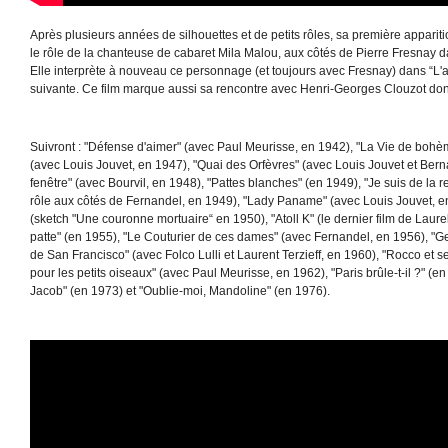
Après plusieurs années de silhouettes et de petits rôles, sa première appar
le rôle de la chanteuse de cabaret Mila Malou, aux côtés de Pierre Fresnay d
Elle interprète à nouveau ce personnage (et toujours avec Fresnay) dans “L'
suivante. Ce film marque aussi sa rencontre avec Henri-Georges Clouzot dont 
Suivront : "Défense d'aimer" (avec Paul Meurisse, en 1942), "La Vie de boh
(avec Louis Jouvet, en 1947), "Quai des Orfèvres" (avec Louis Jouvet et Berna
fenêtre" (avec Bourvil, en 1948), "Pattes blanches" (en 1949), "Je suis de la 
rôle aux côtés de Fernandel, en 1949), "Lady Paname" (avec Louis Jouvet, e
(sketch "Une couronne mortuaire“ en 1950), "Atoll K" (le dernier film de Laurel
patte" (en 1955), "Le Couturier de ces dames" (avec Fernandel, en 1956), "G
de San Francisco" (avec Folco Lulli et Laurent Terzieff, en 1960), "Rocco et 
pour les petits oiseaux" (avec Paul Meurisse, en 1962), "Paris brûle-t-il ?" (
Jacob" (en 1973) et "Oublie-moi, Mandoline" (en 1976).