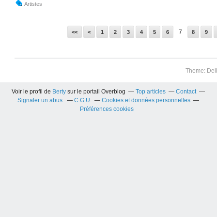
Artistes
7
<<
<
1
2
3
4
5
6
8
9
Theme: Del
Voir le profil de
Berty
sur le portail Overblog
Top articles
Contact
Signaler un abus
C.G.U.
Cookies et données personnelles
Préférences cookies