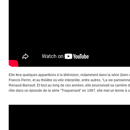
Elle fera quelques apparitions à la télévision, notamment dans la série (bie
Francis Perrin, et au théâtre où elle interprète, entre autres, “La vie parisi
Renaud-Barrault. Et tout au long de ces années, elle poursuivait sa carrière
rôle dans un épisode de la série “Traquenard“ en 1987, elle met un terme à sa