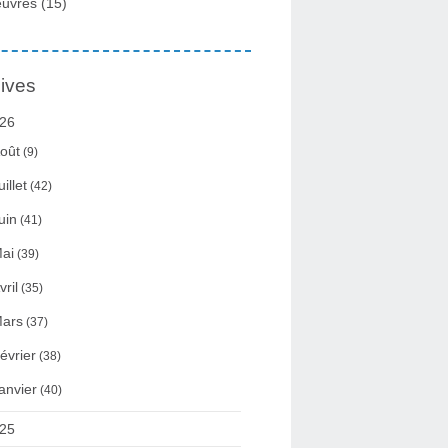
uvres
(15)
ives
26
oût
(9)
uillet
(42)
uin
(41)
ai
(39)
vril
(35)
ars
(37)
évrier
(38)
anvier
(40)
25