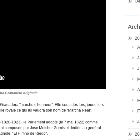
Oe
Arch
20
A
J
J
M
A
ha Granadera originale
M
 Granadera "marche d'honneur". Elle sera, dès lors, jouée lors
lle royale ce qui lui vaudra son nom de “Marcha Real“.
F
J
al (1820-1823), le Parlement adopte (le 7 mai 1822) comme
nt composée par José Melchor Gomis et dédiée au général
gnole, “El Himno de Riego“.
20