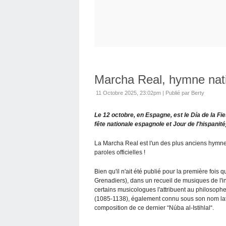
Marcha Real, hymne nat
11 Octobre 2025, 23:02pm
|
Publié par Berty
Le 12 octobre, en Espagne, est le Día de la Fi
fête nationale espagnole et Jour de l'hispanit
La Marcha Real est l'un des plus anciens hymnes
paroles officielles !
Bien qu'il n'ait été publié pour la première fo
Grenadiers), dans un recueil de musiques de l'
certains musicologues l'attribuent au philosoph
(1085-1138), également connu sous son nom lat
composition de ce dernier “Núba al-Istihlal“.