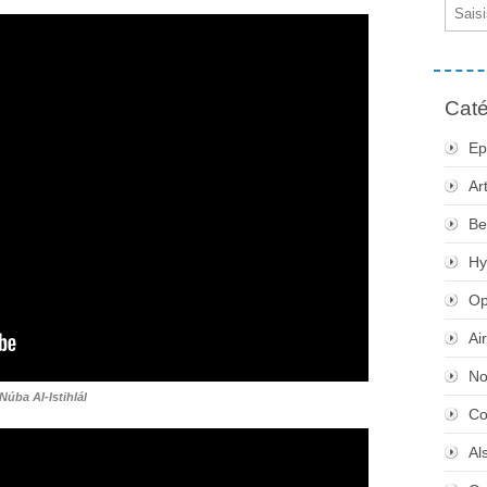
Email
Caté
Ep
Ar
Be
Hy
Op
Ai
No
Núba Al-Istihlál
Co
Al