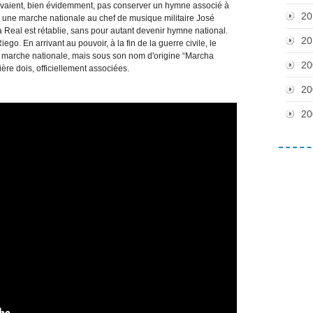
aient, bien évidemment, pas conserver un hymne associé à
20
une marche nationale au chef de musique militaire José
Real est rétablie, sans pour autant devenir hymne national.
20
o. En arrivant au pouvoir, à la fin de la guerre civile, le
marche nationale, mais sous son nom d'origine “Marcha
20
ère dois, officiellement associées.
20
20