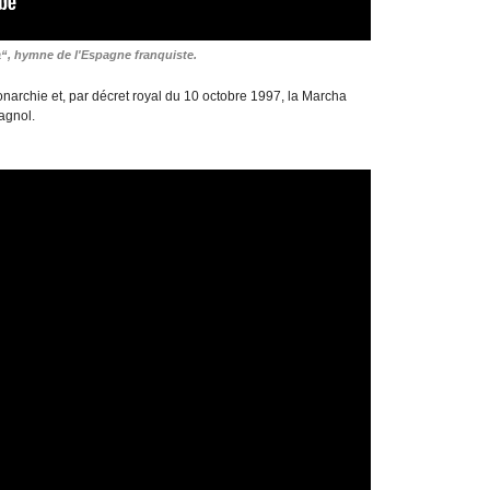
, hymne de l'Espagne franquiste.
onarchie et, par décret royal du 10 octobre 1997, la Marcha
agnol.