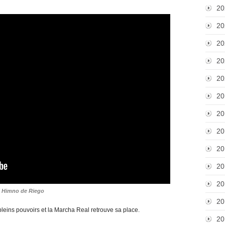
20
20
20
20
20
20
20
20
20
20
20
l Himno de Riego
20
pleins pouvoirs et la Marcha Real retrouve sa place.
20