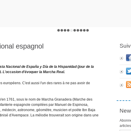
ional espagnol
Suiv
esta Nacional de España y Día de la Hispanidad (jour de la
é). L'occasion d'évoquer la Marcha Real.
 européens. C'est aussi l'un des rares à ne pas avoir de
is qu'en 1761, sous le nom de Marcha Granadera (Marche des
infanterie espagnole compilées par Manuel de Espinosa,
News
e, médecin, astronome, géomètre, musicien et poète Ibn Baja
inisé d'Avempace. La mélodie trouverait son origine dans une
Abonne
article