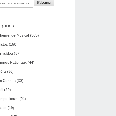
gories
héméride Musical
(363)
tistes
(150)
rtysblog
(87)
mnes Nationaux
(44)
éra
(36)
rs Connus
(30)
ël
(29)
mpositeurs
(21)
sace
(19)