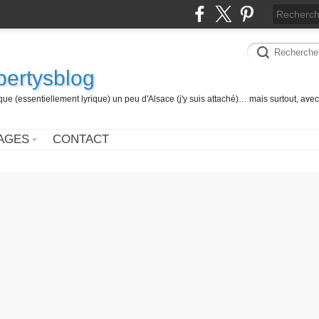
 bertysblog
 (essentiellement lyrique) un peu d'Alsace (j'y suis attaché)… mais surtout, avec
AGES
CONTACT