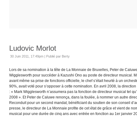
Ludovic Morlot
30 Juin 2011, 17:49pm
|
Publié par Berty
Lors de sa nomination à la tête de La Monnaie de Bruxelles, Peter de Caluwe 
Wigglesworth pour succéder à Kazushi Ono au poste de directeur musical. Ma
avant même sa prise de fonctions officielle, le chef s’était heurté à un orchestr
90%, avait voté pour s’opposer à cette nomination. En avril 2008, la directio
: « Mark Wigglesworth n’assumera pas la fonction de directeur musical tel qu’i
2008 ». Et Peter de Caluwe renonça, dans la foulée, à nommer un autre direc
Reconduit pour un second mandat, bénéficiant du soutien de son conseil d’ad
presse, le directeur de La Monnaie profite de cet état de grâce et vient de n
musical pour une durée de cinq ans avec entrée en fonction au 1er janvier 2