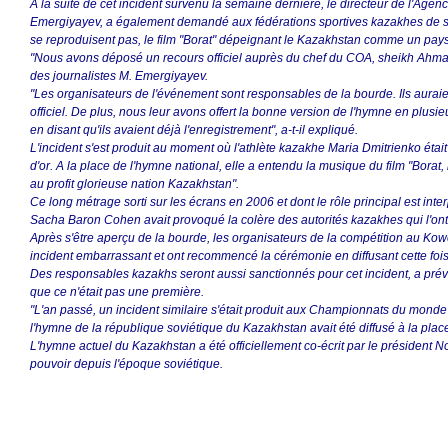
A la suite de cet incident survenu la semaine dernière, le directeur de l'Agenc
Emergiyayev, a également demandé aux fédérations sportives kazakhes de s'
se reproduisent pas, le film "Borat" dépeignant le Kazakhstan comme un pays 
"Nous avons déposé un recours officiel auprès du chef du COA, sheikh Ahma
des journalistes M. Emergiyayev.
"Les organisateurs de l'événement sont responsables de la bourde. Ils aura
officiel. De plus, nous leur avons offert la bonne version de l'hymne en plusieu
en disant qu'ils avaient déjà l'enregistrement", a-t-il expliqué.
L'incident s'est produit au moment où l'athlète kazakhe Maria Dmitrienko étai
d'or. A la place de l'hymne national, elle a entendu la musique du film "Borat,
au profit glorieuse nation Kazakhstan".
Ce long métrage sorti sur les écrans en 2006 et dont le rôle principal est inter
Sacha Baron Cohen avait provoqué la colère des autorités kazakhes qui l'ont i
Après s'être aperçu de la bourde, les organisateurs de la compétition au Kow
incident embarrassant et ont recommencé la cérémonie en diffusant cette fois
Des responsables kazakhs seront aussi sanctionnés pour cet incident, a pré
que ce n'était pas une première.
"L'an passé, un incident similaire s'était produit aux Championnats du monde 
l'hymne de la république soviétique du Kazakhstan avait été diffusé à la place de
L'hymne actuel du Kazakhstan a été officiellement co-écrit par le président 
pouvoir depuis l'époque soviétique.