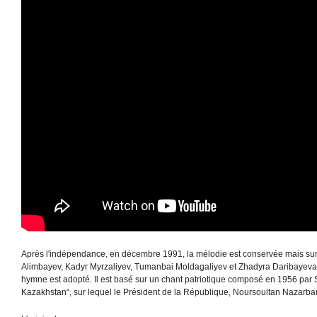
Après l'indépendance, en décembre 1991, la mélodie est conservée mais su
Alimbayev, Kadyr Myrzaliyev, Tumanbai Moldagaliyev et Zhadyra Daribayeva.
hymne est adopté. Il est basé sur un chant patriotique composé en 1956 pa
Kazakhstan“, sur lequel le Président de la République, Noursoultan Nazarbaïe