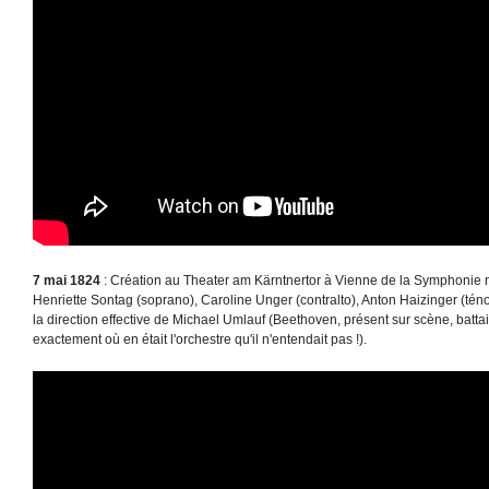
7 mai 1824
: Création au Theater am Kärntnertor à Vienne de la Symphonie
Henriette Sontag (soprano), Caroline Unger (contralto), Anton Haizinger (tén
la direction effective de Michael Umlauf (Beethoven, présent sur scène, batta
exactement où en était l'orchestre qu'il n'entendait pas !).