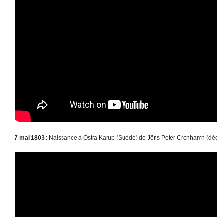
7 mai 1803
: Naissance à Östra Karup (Suède) de Jöns Peter Cronhamn (décé