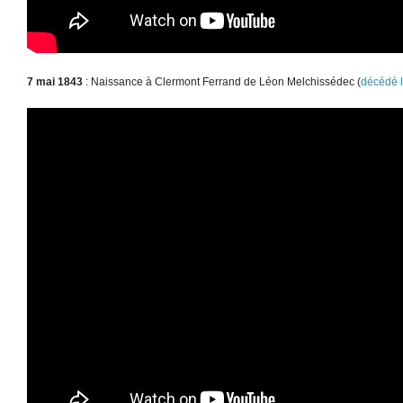
7 mai 1843
: Naissance à Clermont Ferrand de Léon Melchissédec (
décédé 