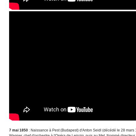
7 mai 1850
: Naissance à Pest (Budapest) d'Anton Seidl (décédé le 28 mars 1
Wagner, chef d'orchestre à l'Opéra de Leipzig, puis au Met. Nommé directeu