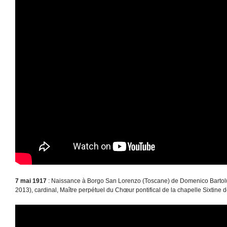
7 mai 1917
: Naissance à Borgo San Lorenzo (Toscane) de Domenico Bartol
2013), cardinal, Maître perpétuel du Chœur pontifical de la chapelle Sixtine 