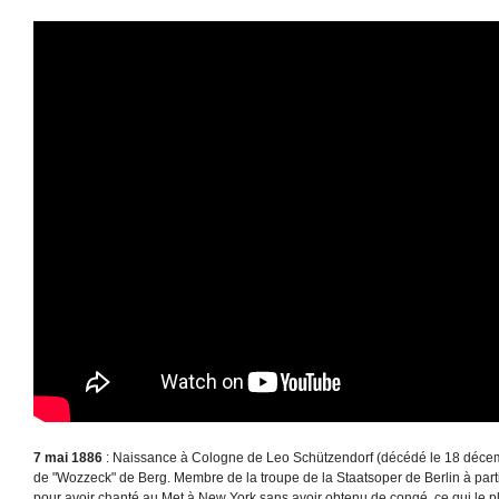
7 mai 1886
: Naissance à Cologne de Leo Schützendorf (décédé le 18 décemb
de "Wozzeck" de Berg. Membre de la troupe de la Staatsoper de Berlin à partir
pour avoir chanté au Met à New York sans avoir obtenu de congé, ce qui le 