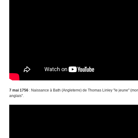
7 mai 1756
: Naissance à Bath (Angleterre) de Thomas Linley "le jeune" (mort
anglais".