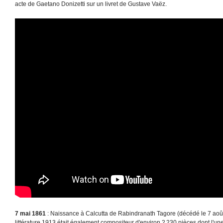
acte de Gaetano Donizetti sur un livret de Gustave Vaëz.
7 mai 1861
: Naissance à Calcutta de Rabindranath Tagore (décédé le 7 août
littérature 1913 était également compositeur d'environ 2 230 pièces dont l'u