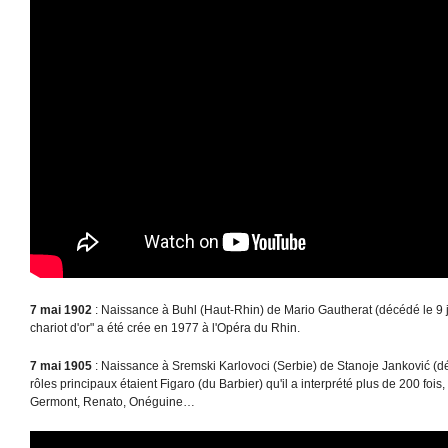
7 mai 1902
: Naissance à Buhl (Haut-Rhin) de Mario Gautherat (décédé le 9 
chariot d'or" a été crée en 1977 à l'Opéra du Rhin.
7 mai 1905
: Naissance à Sremski Karlovoci (Serbie) de Stanoje Janković (d
rôles principaux étaient Figaro (du Barbier) qu'il a interprété plus de 200 fois
Germont, Renato, Onéguine…