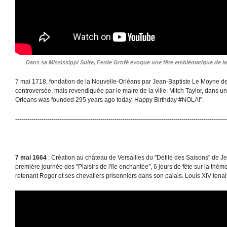
Dans sa Mississippi Suite, Ferde Grofé évoque une fête emblématique de la
7 mai
1718, fondation de la Nouvelle-Orléans par Jean-Baptiste Le Moyne de
controversée, mais revendiquée par le maire de la ville, Mitch Taylor, dans u
Orleans was founded 295 years ago today. Happy Birthday #NOLA!”.
--------------------------------------------------------------------------------------------------------
7 mai 1664
: Création au château de Versailles du "Défilé des Saisons" de Je
première journée des "Plaisirs de l'île enchantée", 6 jours de fête sur la thè
retenant Roger et ses chevaliers prisonniers dans son palais. Louis XIV tenait