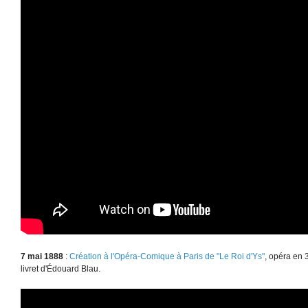
7 mai 1888
:
Création à l'Opéra-Comique à Paris de "Le Roi d'Ys"
, opéra en 
livret d'Édouard Blau.