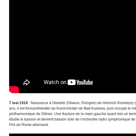
7 mai 1910
: Naissance à Gleiwitz (Gliwice, Pologne) de Heinrich Konietzny (
ans, il est Konzertmeister du Kurorchester de Bad Kudowa, puis occupe le m
philharmonique de Silésie. Une fracture de la main gauche ayant mis un terme 
étudie le basson et devient basson solo de l'orchestre radio symphonique de S
Prix de Rome allemand.