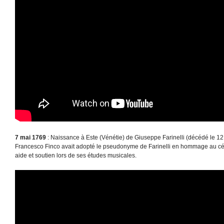
7 mai 1769
: Naissance à Este (Vénétie) de Giuseppe Farinelli (décédé le 
Francesco Finco avait adopté le pseudonyme de Farinelli en hommage au célèb
aide et soutien lors de ses études musicales.