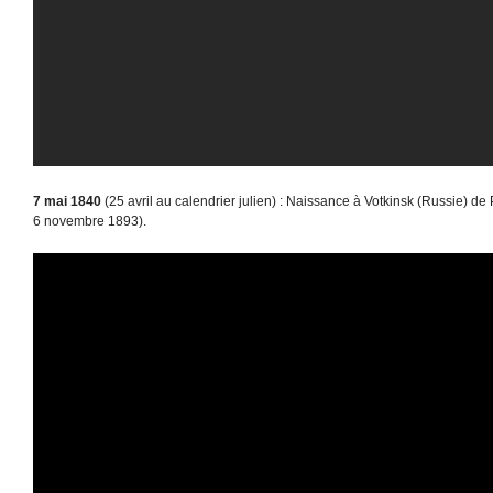
7 mai 1840
(25 avril au calendrier julien) : Naissance à Votkinsk (Russie) de P
6 novembre 1893).