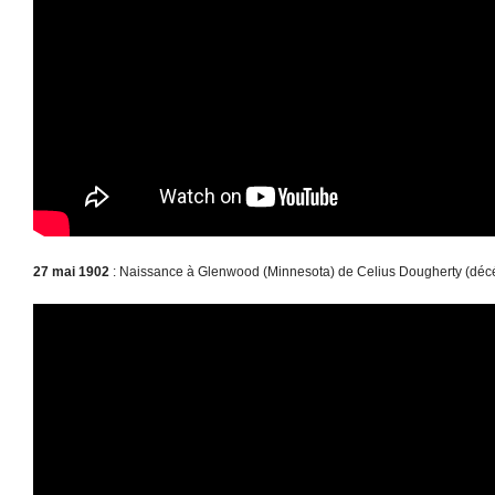
27 mai 1902
: Naissance à Glenwood (Minnesota) de Celius Dougherty (déc