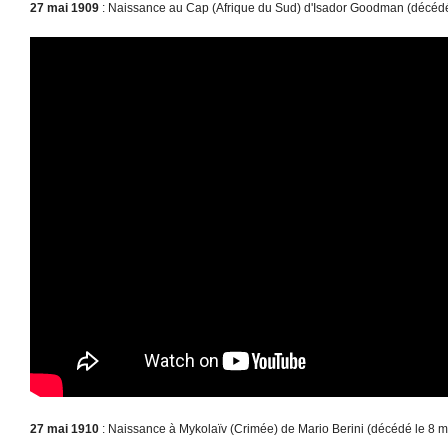
27 mai 1909
: Naissance au Cap (Afrique du Sud) d'Isador Goodman (décéd
27 mai 1910
: Naissance à Mykolaïv (Crimée) de Mario Berini (décédé le 8 m