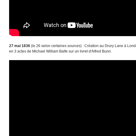
27 mai 1836
(le 26 selon certaines sources) : Création au Drury Lane à Lond
en 3 actes de Michael William Balfe sur un livret d'Alfred Bunn.