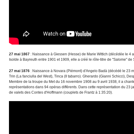
27 mai 1867
: Naissance à Giessen (Hesse) de Marie Wittich (décédée le 4 a
Isolde à Bayreuth entre 1901 et 1909, elle a créé le rôle-titre de "Salome" de 
27 mai 1876
: Naissance à Novara (Piémont) d'Angelo Badà (décédé le 23 ma
Trin (La fanciulla del West), Tinca (Il tabarro). Gherardo (Gianni Schicci)
Membre de la troupe du Met du 16 novembre 1908 au 9 avril 1938, il a chanté
représentations dans 94 opéras différents. Dans cette représentation du 23 jan
de valets des Contes d'Hoffmann (couplets de Frantz à 1:35:20).