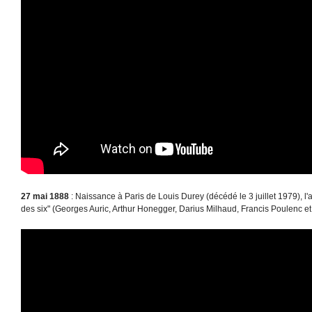
27 mai 1888
: Naissance à Paris de Louis Durey (décédé le 3 juillet 1979), l
des six" (Georges Auric, Arthur Honegger, Darius Milhaud, Francis Poulenc et