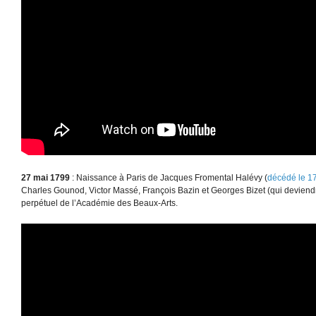
27 mai 1799
: Naissance à Paris de Jacques Fromental Halévy (
décédé le 1
Charles Gounod, Victor Massé, François Bazin et Georges Bizet (qui deviendr
perpétuel de l’Académie des Beaux-Arts.