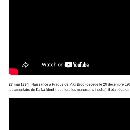
27 mai 1884
: Naissance à Prague de Max Brod (décédé le 20 décembre 1968
testamentaire de Kafka (dont il publiera les manuscrits inédits), il était égal