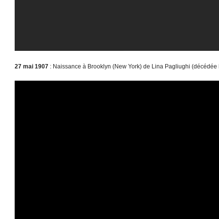
27 mai 1907
: Naissance à Brooklyn (New York) de Lina Pagliughi (décédée l