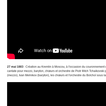
27 mai 1883
: Création au Kremlin à Moscou, à l'occasion du couronnement d
cantate pour mezzo, baryton, chœurs et orchestre de Piotr Illitch Tchaikovski
(mezzo), Ivan Melnikov (baryton), les chœurs et l'orchestre du Bolchoï sous l