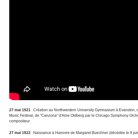
27 mai 1921
: Création au Northwestern University Gymnasium à Evanston, 
Music Festival, de "Canzona" d'Arne Oldberg par le Chicago Symphony Orches
compositeur.
27 mai 1922
: Naissance à Hanovre de Margaret Buechner (décédée le 8 jui