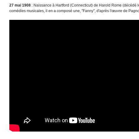
27 mai 1908
: Naissance à Hartford (Connecticut) de Harold Rome (décédé l
comédies musicales, il en a composé une, "Fanny", d'après l'œuvre de Pagno