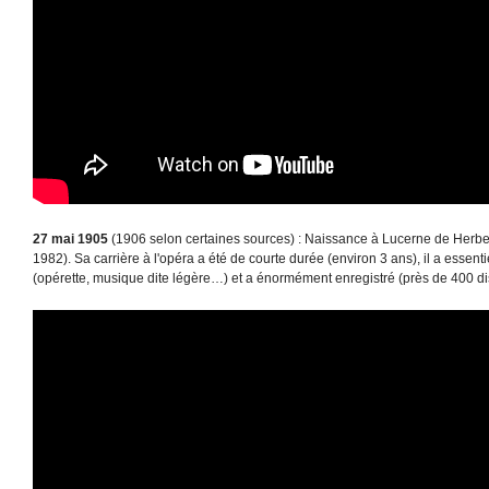
27 mai 1905
(1906 selon certaines sources) : Naissance à Lucerne de Herbert
1982). Sa carrière à l'opéra a été de courte durée (environ 3 ans), il a essent
(opérette, musique dite légère…) et a énormément enregistré (près de 400 di