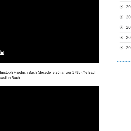
20
20
20
20
20
ristoph Friedrich Bach (décédé le 26 janvier 1795), "le Bach
bastian Bach.