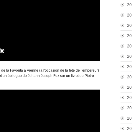
20
20
20
20
20
20
20
n de la Favorita à Vienne (à l'occasion de la fête de l'empereur)
t un épilogue de Johann Joseph Fux sur un livret de Pietro
20
20
20
20
20
20