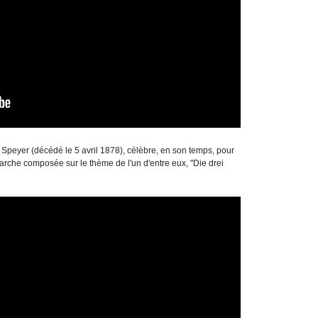
Speyer (décédé le 5 avril 1878), célèbre, en son temps, pour
 marche composée sur le thème de l'un d'entre eux, "Die drei