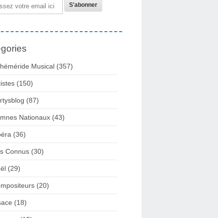
gories
héméride Musical
(357)
tistes
(150)
rtysblog
(87)
mnes Nationaux
(43)
éra
(36)
rs Connus
(30)
ël
(29)
mpositeurs
(20)
sace
(18)