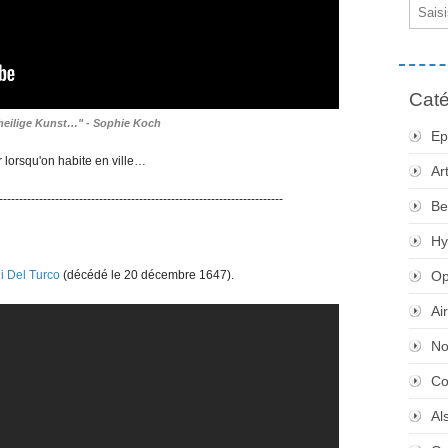
Email
Caté
 heilige Kunst…" - Sophie Koch
Ep
er lorsqu'on habite en ville…
Ar
-----------------------------------------------------------------------
Be
Hy
i Del Turco
(décédé le 20 décembre 1647).
Op
Ai
No
Co
Al