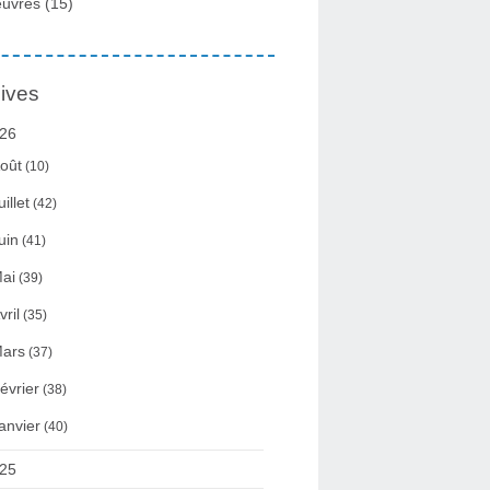
uvres
(15)
ives
26
oût
(10)
uillet
(42)
uin
(41)
ai
(39)
vril
(35)
ars
(37)
évrier
(38)
anvier
(40)
25