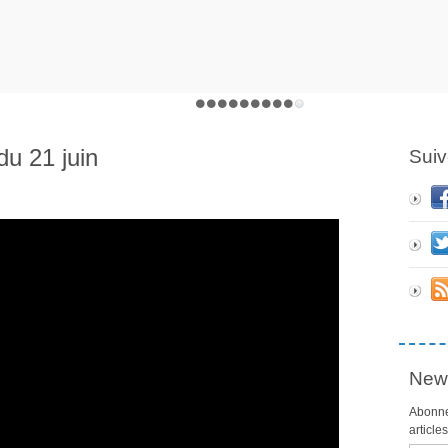
du 21 juin
Suiv
News
Abonne
article