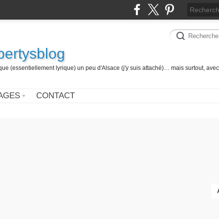
 bertysblog
 (essentiellement lyrique) un peu d'Alsace (j'y suis attaché)… mais surtout, avec
AGES
CONTACT