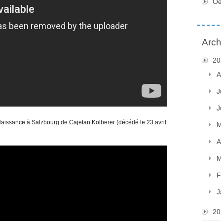
Oe
Arch
20
A
J
J
 Naissance à Salzbourg de Cajetan Kolberer (décédé le 23 avril
M
A
M
F
J
20