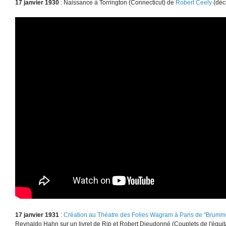
17 janvier 1930
: Naissance à Torrington (Connecticut) de
Robert Ceely
(décé
17 janvier 1931
:
Création au Théatre des Folies Wagram à Paris de "Brumm
Reynaldo Hahn sur un livret de Rip et Robert Dieudonné (Couplets de l'équitat