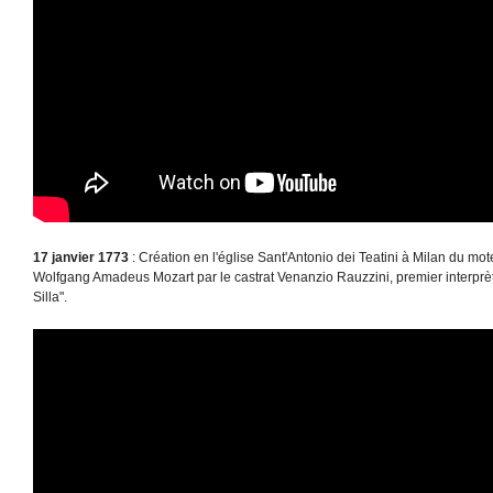
17 janvier 1773
: Création en l'église Sant'Antonio dei Teatini à Milan du mote
Wolfgang Amadeus Mozart par le castrat Venanzio Rauzzini, premier interprèt
Silla".