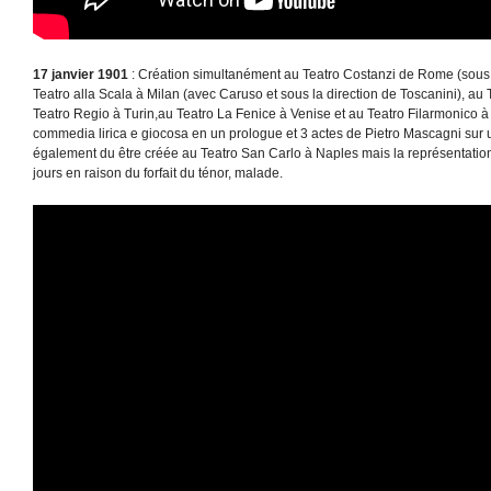
17 janvier 1901
: Création simultanément au Teatro Costanzi de Rome (sous l
Teatro alla Scala à Milan (avec Caruso et sous la direction de Toscanini), au
Teatro Regio à Turin,au Teatro La Fenice à Venise et au Teatro Filarmonico 
commedia lirica e giocosa en un prologue et 3 actes de Pietro Mascagni sur un l
également du être créée au Teatro San Carlo à Naples mais la représentatio
jours en raison du forfait du ténor, malade.