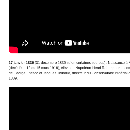
17 janvier 1836
(31 décembre 1835 selon certaines sources) : Naissance à
(décédé le 12 ou 15 mars 1918), élève de Napoléon-Henri Reber pour la comp
de George Enesco et Jacques Thibaud, directeur du Conservatoire impérial 
1889.