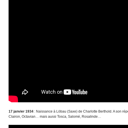
17 janvier 1934
: Naissance à Löbau (Saxe) de Charlotte Berthold. A son répe
Clairon, Octavian… mais aussi Tosca, Salomé, Rosalinde…