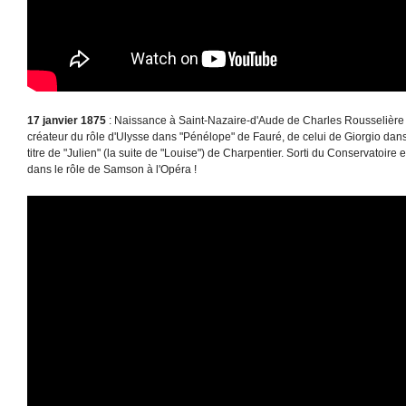
17 janvier 1875
: Naissance à Saint-Nazaire-d'Aude de Charles Rousselière 
créateur du rôle d'Ulysse dans "Pénélope" de Fauré, de celui de Giorgio dan
titre de "Julien" (la suite de "Louise") de Charpentier. Sorti du Conservatoire 
dans le rôle de Samson à l'Opéra !