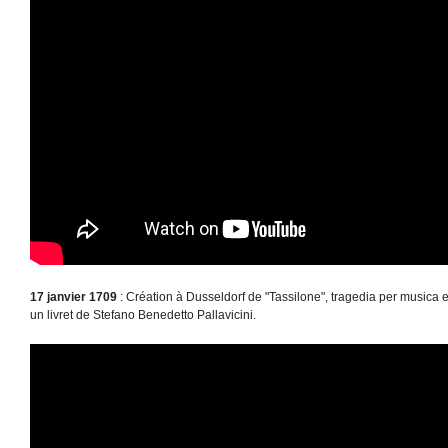
17 janvier 1709
: Création à Dusseldorf de "Tassilone", tragedia per musica e
un livret de Stefano Benedetto Pallavicini.