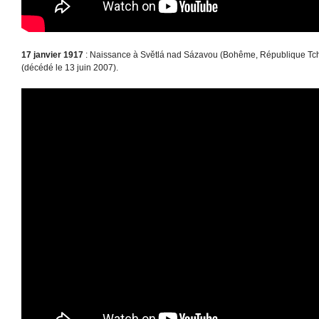
17 janvier 1917
: Naissance à Světlá nad Sázavou (Bohême, République Tc
(décédé le 13 juin 2007).