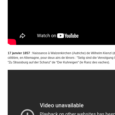
17 janvier 1857
: Naissance à Walzenkirchen (Autriche) de Wilhelm Kienzl (d
célèbre, en Allemagne, pour deux airs de ténors : "Selig sind die Vervolgung
"Zu Strassburg auf der Schanz" de “Der Kuhreigen" (le Ranz des vaches).