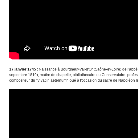
17 janvier 1745
: Naissance à Bourgneuf-Val-d'Or (Saône-et-Loire) de l'abb
septembre 1819), maître de chapelle, bibliothécaire du Conservatoire, profe
compositeur du “Vivat in aeternum" joué à l'occasion du sacre de Napoléon Ie