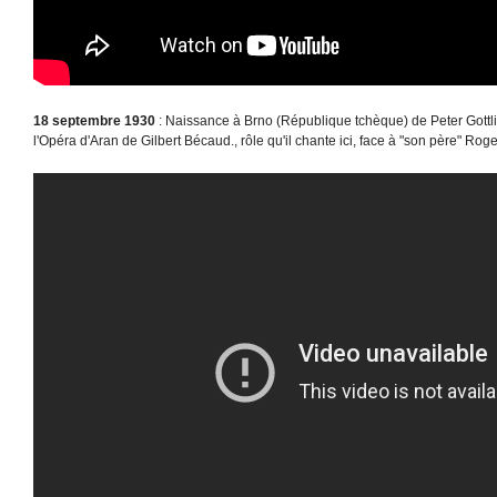
18 septembre 1930
: Naissance à Brno (République tchèque) de Peter Gottli
l'Opéra d'Aran de Gilbert Bécaud., rôle qu'il chante ici, face à "son père" Rog