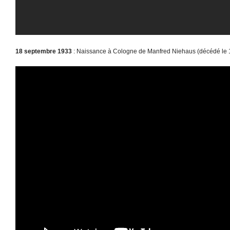
18 septembre 1933
: Naissance à Cologne de Manfred Niehaus (décédé le 1