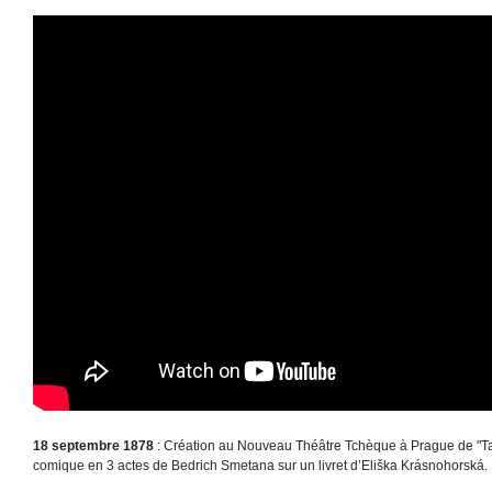
18 septembre 1878
: Création au Nouveau Théâtre Tchèque à Prague de "Taj
comique en 3 actes de Bedrich Smetana sur un livret d’Eliška Krásnohorská.