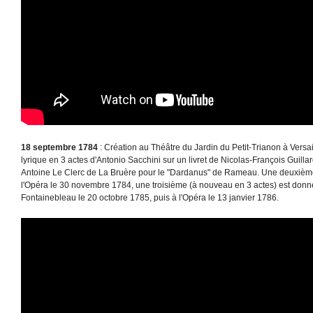
18 septembre 1784
: Création au Théâtre du Jardin du Petit-Trianon à Versa
lyrique en 3 actes d'Antonio Sacchini sur un livret de Nicolas-François Guill
Antoine Le Clerc de La Bruère pour le "Dardanus" de Rameau. Une deuxième 
l'Opéra le 30 novembre 1784, une troisième (à nouveau en 3 actes) est donné
Fontainebleau le 20 octobre 1785, puis à l'Opéra le 13 janvier 1786.