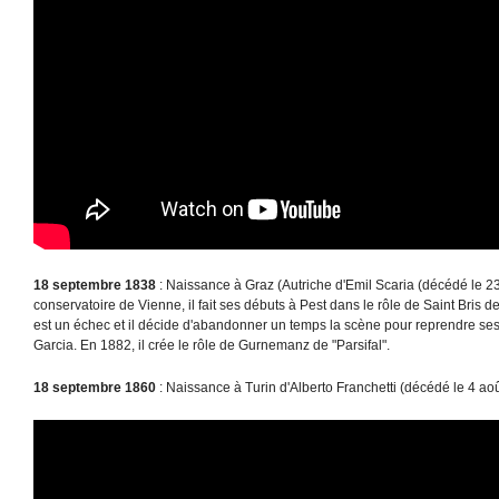
18 septembre 1838
: Naissance à Graz (Autriche d'Emil Scaria (décédé le 23
conservatoire de Vienne, il fait ses débuts à Pest dans le rôle de Saint Bris 
est un échec et il décide d'abandonner un temps la scène pour reprendre s
Garcia. En 1882, il crée le rôle de Gurnemanz de "Parsifal".
18 septembre 1860
: Naissance à Turin d'Alberto Franchetti (décédé le 4 ao