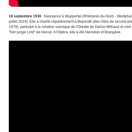
18 septembre 1936
: Naissance à Wuppertal (Rhénanie-du-Nord - Westphal
juillet 2024). Elle a chanté régulièrement à Bayreuth (des rôles de second pl
1979), participé à la création scénique de l'Orestie de Darius Milhaud et cré
"Der junge Lord" de Henze. A l'Opéra, elle a été Herodias et Brangäne.