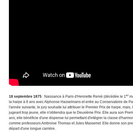
er
18 septembre 1875
: Naissance à Paris d'Henriette Renié (décédée le 1
ma
la harpe à 8 ans avec Alphonse Hasselmans et entre au Conservatoire de Pa
l'année suivante, le jury souhaite lui attribuer le Premier Prix de harpe, mais,
jugeant trop jeune, elle n'obtiendra que le Deuxième Prix. Elle aura son Premi
ans, elle bénéficie d'une dispense lui permettant d'intégrer la classe d'harmo
comme professeurs Ambroise Thomas et Jules Massenet. Elle donne son premi
départ d'une longue carrière.