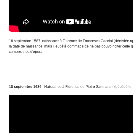
18 septembre 1587, naissance à Florence de Francesca Caccini (décédée ap
la date de naissance, mais il eut été dommage de ne pas pouvoir citer celle 
compositrice d'opéra.
--------------------------------------------------------------------------------------------------------
18 septembre 1636
: Naissance à Florence de Pietro Sanmartini (décédé le 