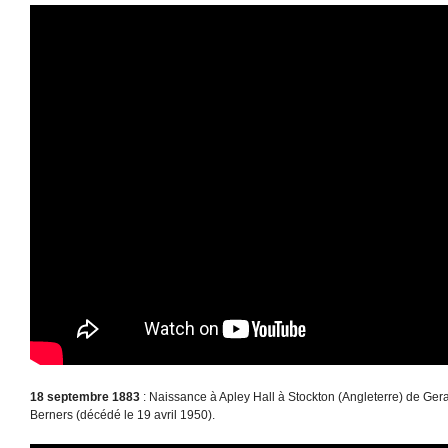
18 septembre 1883
: Naissance à Apley Hall à Stockton (Angleterre) de Ger
Berners (décédé le 19 avril 1950).