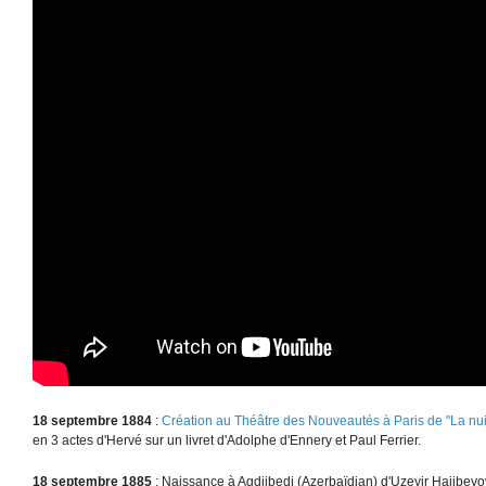
18 septembre 1884
:
Création au Théâtre des Nouveautés à Paris de "La nuit
en 3 actes d'Hervé sur un livret d'Adolphe d'Ennery et Paul Ferrier.
18 septembre 1885
: Naissance à Agdjibedi (Azerbaïdjan) d'Uzeyir Hajibey