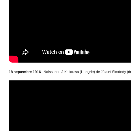
18 septembre 1916
: Naissance à Kistarcsa (Hongrie) de József Simándy (d