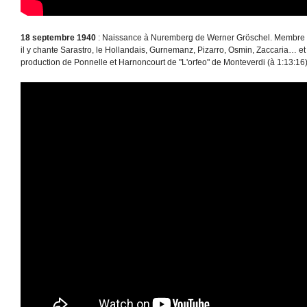
18 septembre 1940
: Naissance à Nuremberg de Werner Gröschel. Membre de
il y chante Sarastro, le Hollandais, Gurnemanz, Pizarro, Osmin, Zaccaria… et
production de Ponnelle et Harnoncourt de "L'orfeo" de Monteverdi (à 1:13:16)