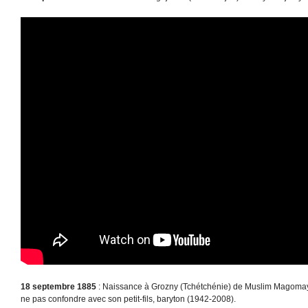
18 septembre 1885
: Naissance à Grozny (Tchétchénie) de Muslim Magomayev
ne pas confondre avec son petit-fils, baryton (1942-2008).