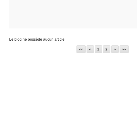
Le blog ne possède aucun article
<<
<
1
2
>
>>