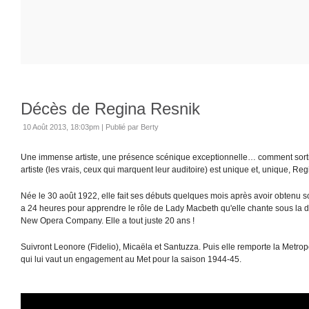
Décès de Regina Resnik
10 Août 2013, 18:03pm
|
Publié par Berty
Une immense artiste, une présence scénique exceptionnelle… comment sorti
artiste (les vrais, ceux qui marquent leur auditoire) est unique et, unique, Re
Née le 30 août 1922, elle fait ses débuts quelques mois après avoir obtenu so
a 24 heures pour apprendre le rôle de Lady Macbeth qu'elle chante sous la di
New Opera Company. Elle a tout juste 20 ans !
Suivront Leonore (Fidelio), Micaëla et Santuzza. Puis elle remporte la Metropo
qui lui vaut un engagement au Met pour la saison 1944-45.