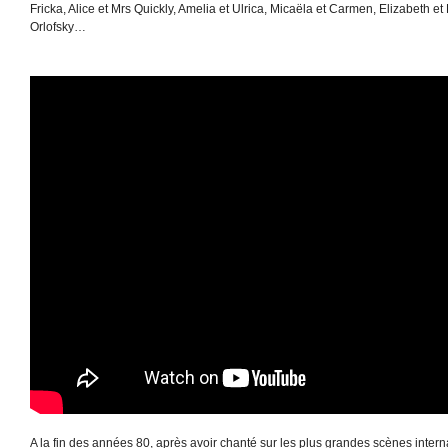
Fricka, Alice et Mrs Quickly, Amelia et Ulrica, Micaëla et Carmen, Elizabeth et 
Orlofsky…
A la fin des années 80, après avoir chanté sur les plus grandes scènes inter