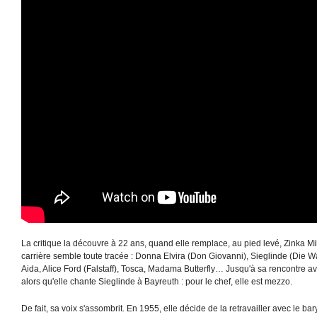
La critique la découvre à 22 ans, quand elle remplace, au pied levé, Zinka Mi
carrière semble toute tracée : Donna Elvira (Don Giovanni), Sieglinde (Die Wa
Aida, Alice Ford (Falstaff), Tosca, Madama Butterfly… Jusqu'à sa rencontre 
alors qu'elle chante Sieglinde à Bayreuth : pour le chef, elle est mezzo.
De fait, sa voix s'assombrit. En 1955, elle décide de la retravailler avec le b