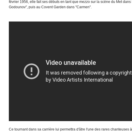
février 1956, elle fait ses débuts en tant que mezzo sur la scène du Met dans 
Godounov", puis au Covent Garden dans "Carmen".
Ce tournant dans sa carrière lui permettra d'âtre l'une des rares chanteuses à 