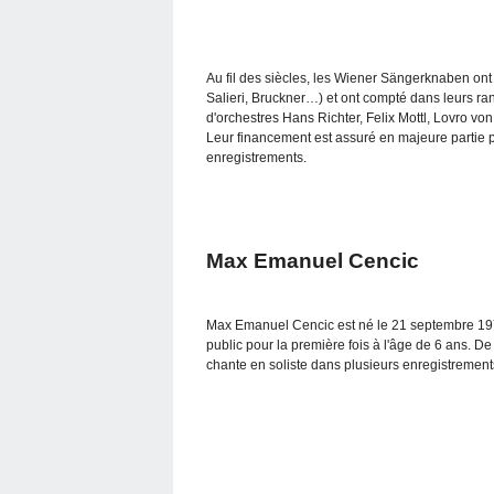
Au fil des siècles, les Wiener Sängerknaben ont
Salieri, Bruckner…) et ont compté dans leurs r
d'orchestres Hans Richter, Felix Mottl, Lovro v
Leur financement est assuré en majeure partie pa
enregistrements.
Max Emanuel Cencic
Max Emanuel Cencic est né le 21 septembre 1976
public pour la première fois à l'âge de 6 ans.
chante en soliste dans plusieurs enregistremen