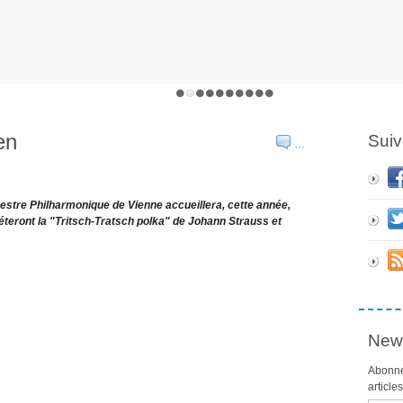
en
Suiv
…
hestre Philharmonique de Vienne accueillera, cette année,
éteront la "Tritsch-Tratsch polka" de Johann Strauss et
News
Abonne
article