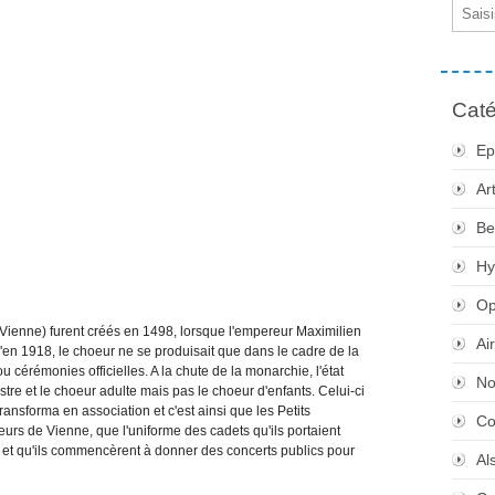
Email
Caté
Ep
Ar
Be
Hy
Op
ienne) furent créés en 1498, lorsque l'empereur Maximilien
Ai
u'en 1918, le choeur ne se produisait que dans le cadre de la
u cérémonies officielles. A la chute de la monarchie, l'état
No
estre et le choeur adulte mais pas le choeur d'enfants. Celui-ci
transforma en association et c'est ainsi que les Petits
Co
urs de Vienne, que l'uniforme des cadets qu'ils portaient
 et qu'ils commencèrent à donner des concerts publics pour
Al