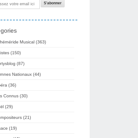
gories
héméride Musical
(363)
tistes
(150)
rtysblog
(87)
mnes Nationaux
(44)
éra
(36)
rs Connus
(30)
ël
(29)
mpositeurs
(21)
sace
(19)