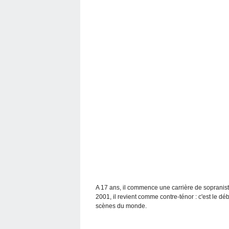
A 17 ans, il commence une carrière de sopraniste
2001, il revient comme contre-ténor : c'est le dé
scènes du monde.