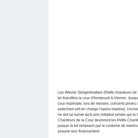
Les Wiener Sängerknaben (Petits chanteurs de V
Ier transféra la cour d'Innsbruck à Vienne. Jusq
cour impériale, lors de messes, concerts privés o
autrichien prit en charge l'opéra impérial, l'orch
ne dut sa survie qu'à une initiative privée qui le 
Chanteurs de la Cour devinrent les Petits Chante
jusque là fut remplacé par le costume de marins
assurer leur financement.