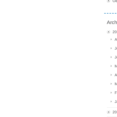
Oe
Arch
20
A
J
J
M
A
M
F
J
20