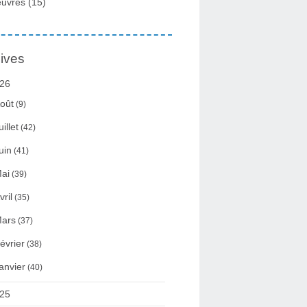
uvres
(15)
ives
26
oût
(9)
uillet
(42)
uin
(41)
ai
(39)
vril
(35)
ars
(37)
évrier
(38)
anvier
(40)
25