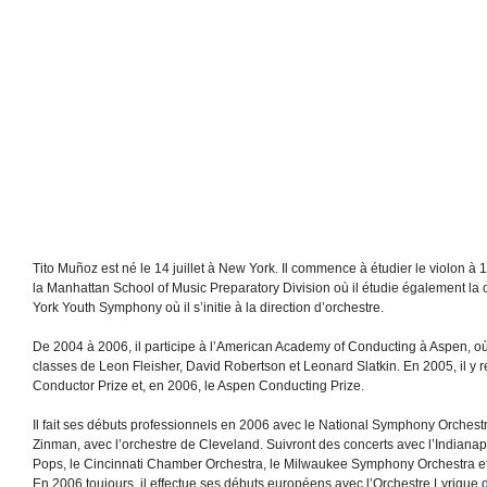
Tito Muñoz est né le 14 juillet à New York. Il commence à étudier le violon à 1
la Manhattan School of Music Preparatory Division où il étudie également la c
York Youth Symphony où il s’initie à la direction d’orchestre.
De 2004 à 2006, il participe à l’American Academy of Conducting à Aspen, où i
classes de Leon Fleisher, David Robertson et Leonard Slatkin. En 2005, il y r
Conductor Prize et, en 2006, le Aspen Conducting Prize.
Il fait ses débuts professionnels en 2006 avec le National Symphony Orchestra,
Zinman, avec l’orchestre de Cleveland. Suivront des concerts avec l’Indianap
Pops, le Cincinnati Chamber Orchestra, le Milwaukee Symphony Orchestra e
En 2006 toujours, il effectue ses débuts européens avec l’Orchestre Lyriqu