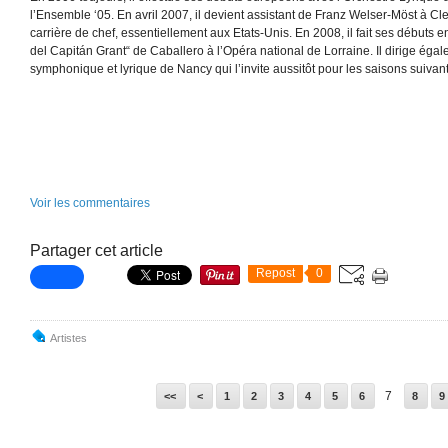
l’Ensemble ‘05. En avril 2007, il devient assistant de Franz Welser-Möst à Cl
carrière de chef, essentiellement aux Etats-Unis. En 2008, il fait ses débuts 
del Capitán Grant“ de Caballero à l’Opéra national de Lorraine. Il dirige éga
symphonique et lyrique de Nancy qui l’invite aussitôt pour les saisons suivan
.
Voir les commentaires
Partager cet article
Repost
0
Artistes
7
<<
<
1
2
3
4
5
6
8
9