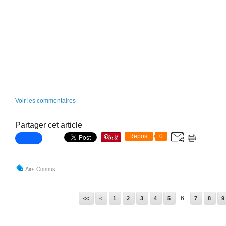
Voir les commentaires
Partager cet article
Repost
0
Airs Connus
6
<<
<
1
2
3
4
5
7
8
9