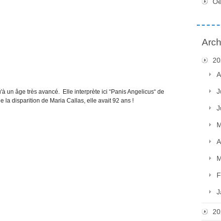
Oe
Arch
20
A
J
'à un âge très avancé. Elle interprète ici “Panis Angelicus“ de
la disparition de Maria Callas, elle avait 92 ans !
J
M
A
M
F
J
20