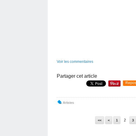
.
Voir les commentaires
Partager cet article
Repos
Artistes
2
<<
<
1
3