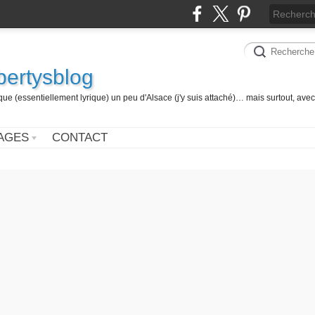
 bertysblog
 (essentiellement lyrique) un peu d'Alsace (j'y suis attaché)… mais surtout, avec
AGES
CONTACT