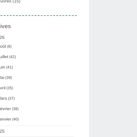
uvres
(15)
ives
26
oût
(8)
uillet
(42)
uin
(41)
ai
(39)
vril
(35)
ars
(37)
évrier
(38)
anvier
(40)
25