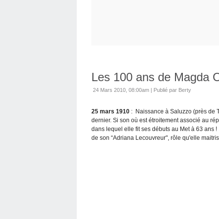
Les 100 ans de Magda O
24 Mars 2010, 08:00am
|
Publié par Berty
25 mars 1910
: Naissance à Saluzzo (près de T
dernier. Si son où est étroitement associé au ré
dans lequel elle fit ses débuts au Met à 63 ans 
de son “Adriana Lecouvreur", rôle qu'elle maitri