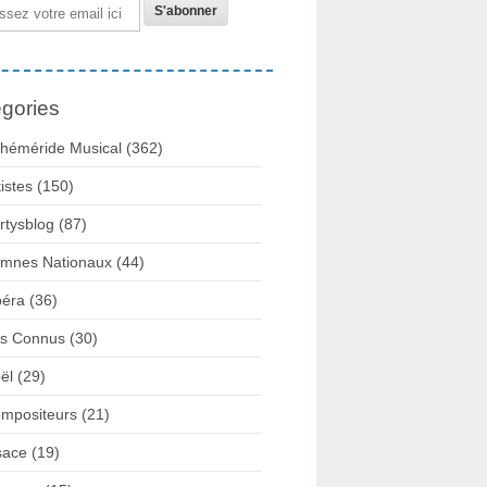
gories
héméride Musical
(362)
tistes
(150)
rtysblog
(87)
mnes Nationaux
(44)
éra
(36)
rs Connus
(30)
ël
(29)
mpositeurs
(21)
sace
(19)