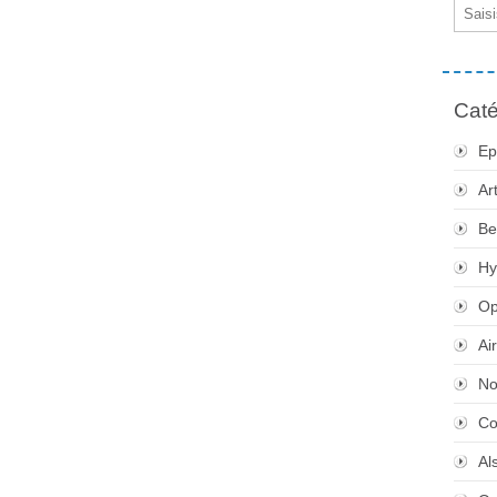
Email
Caté
Ep
Ar
Be
Hy
Op
Ai
No
Co
Al